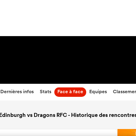
38
-
5
Temps écoulé
Dernières infos
Stats
Face à face
Equipes
Classeme
Edinburgh vs Dragons RFC - Historique des rencontre