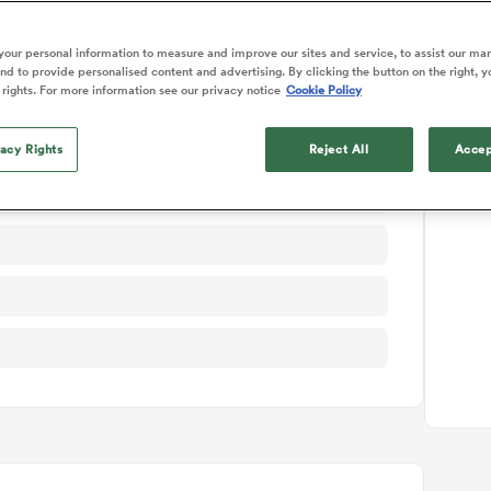
ails du match
our personal information to measure and improve our sites and service, to assist our ma
d to provide personalised content and advertising. By clicking the button on the right, y
 rights. For more information see our privacy notice
Cookie Policy
vacy Rights
Reject All
Accep