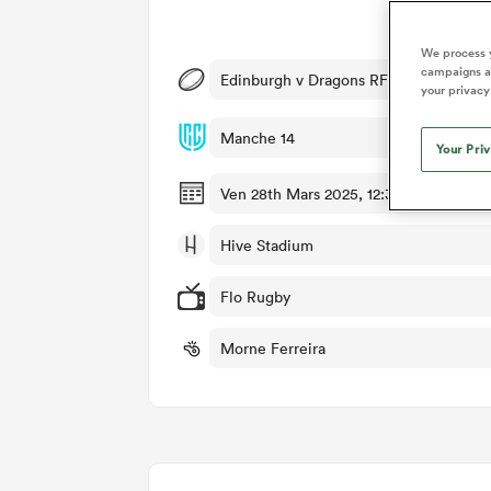
Dét
We process y
campaigns an
Edinburgh v Dragons RFC
your privacy
Manche 14
Your Pri
Ven 28th Mars 2025, 12:35pm PDT
Hive Stadium
Flo Rugby
Morne Ferreira