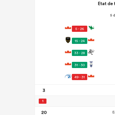
Etat de 
5 
5 - 26
15 - 24
33 - 28
31 - 30
49 - 31
3
1
20
E