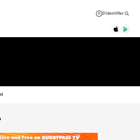
S'identifier
nt
s