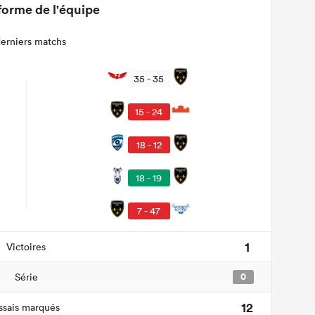
forme de l'équipe
derniers matchs
35 - 35
15 - 24
18 - 12
18 - 19
7 - 47
1
Victoires
Série
0
12
ssais marqués