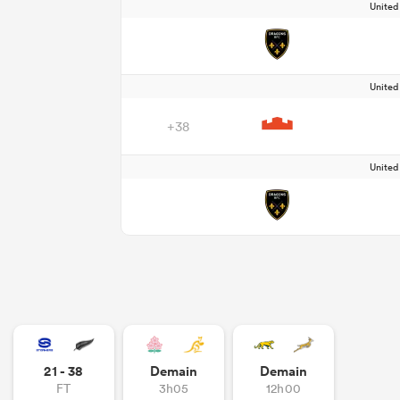
Unite
Unite
+38
Unite
21 - 38
Demain
Demain
FT
3h05
12h00