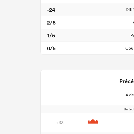
-24
Diff
2/5
1/5
P
0/5
Cour
Précé
4 de
Unite
+33