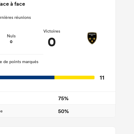
ace à face
rnières réunions
Victoires
0
Nuls
0
 de points marqués
11
75%
50%
ne