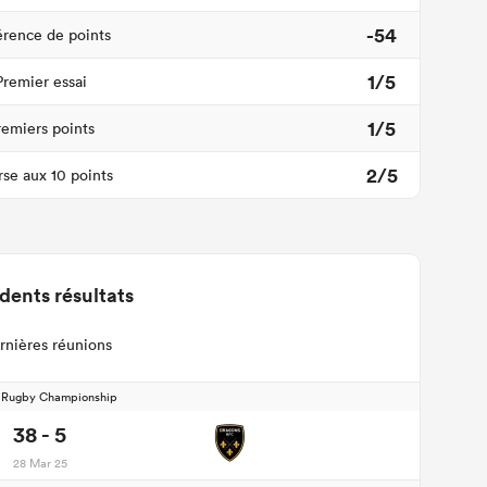
-54
érence de points
1/5
Premier essai
1/5
remiers points
2/5
se aux 10 points
dents résultats
rnières réunions
d Rugby Championship
38 - 5
28 Mar 25