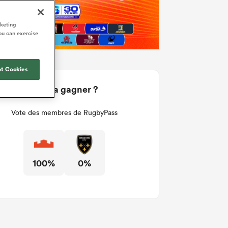
rketing
ou can exercise
t Cookies
Qui va gagner ?
Vote des membres de RugbyPass
100%
0%