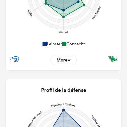
Leinster
Connacht
More
14
9
22m Entries
2.36
0.78
Profil de la défense
22m Conversion
6
9
Line Breaks
108
163
Carries
27
27
Kicks