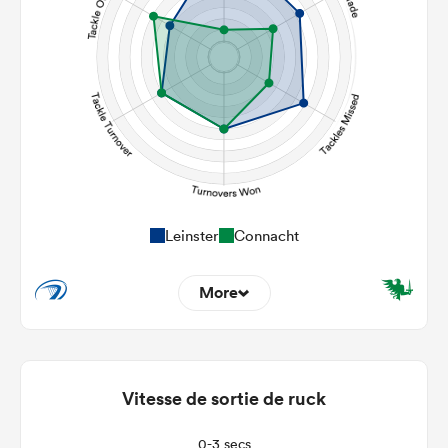
286
442
Post Contact Meters
Leinster
Connacht
More
15
2
Dominant Tackles
198
116
Vitesse de sortie de ruck
Tackles Made
34
17
Tackles Missed
0-3 secs