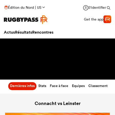
33
-
7
Édition du Nord | US
S'identifier
Temps écoulé
Get the app
Actus
Résultats
Rencontres
Dernières infos
Stats
Face à face
Equipes
Classement
Connacht vs Leinster