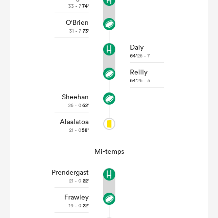
33 - 7
74'
O'Brien
31 - 7
73'
Daly
64'
26 - 7
Reilly
64'
26 - 5
Sheehan
26 - 0
62'
Alaalatoa
21 - 0
58'
Mi-temps
Prendergast
21 - 0
22'
Frawley
19 - 0
22'