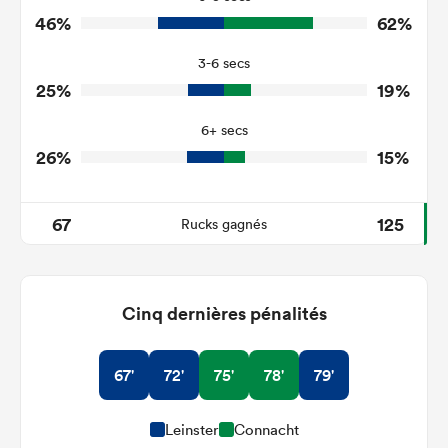
46%
62%
7
7
Turnovers Won
3-6 secs
5
5
Tackle Turnover
25%
19%
14
19
Tackle Offload Allowed
6+ secs
26%
15%
67
125
Rucks gagnés
Cinq dernières pénalités
67'
72'
75'
78'
79'
Leinster
Connacht