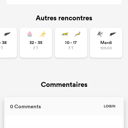
Autres rencontres
- 38
32 - 35
10 - 17
Mardi
FT
FT
FT
10h00
Commentaires
0 Comments
LOGIN