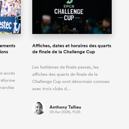
gements
Affiches, dates et horaires des quarts
ions
de finale de la Challenge Cup
Les huitièmes de finale passés, les
un accès
affiches des quarts de finale de la
 réforme
Challenge Cup sont désormais connues
érarchie
avec trois clubs d…
Anthony Tallieu
05 Avr 2026, 11:25