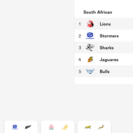
South African
Lions
1
Stormers
2
Sharks
3
Jaguares
4
Bulls
5