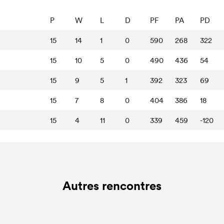
P
W
L
D
PF
PA
PD
15
14
1
0
590
268
322
15
10
5
0
490
436
54
15
9
5
1
392
323
69
15
7
8
0
404
386
18
15
4
11
0
339
459
-120
Autres rencontres