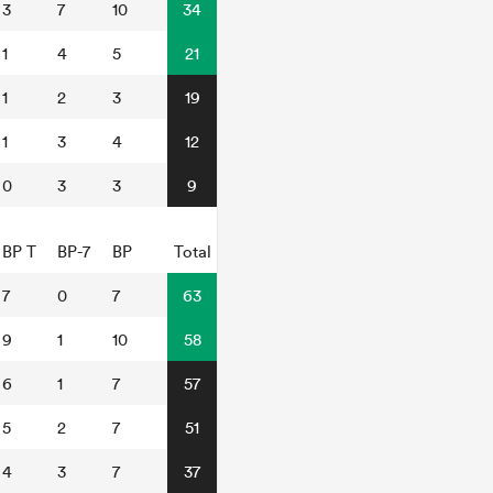
3
7
10
34
1
4
5
21
1
2
3
19
1
3
4
12
0
3
3
9
BP T
BP-7
BP
Total
7
0
7
63
9
1
10
58
6
1
7
57
5
2
7
51
4
3
7
37