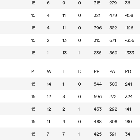
15
6
9
0
315
279
36
15
4
11
0
321
479
-158
15
4
11
0
396
522
-126
15
2
13
0
315
671
-356
15
1
13
1
236
569
-333
P
W
L
D
PF
PA
PD
15
14
1
0
544
303
241
15
12
3
0
596
272
324
15
12
2
1
433
292
141
15
11
4
0
488
308
180
15
7
7
1
425
391
34