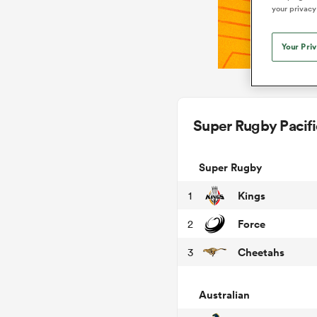
your privacy
Your Pri
Super Rugby Pacifi
Super Rugby
Kings
1
Force
2
Cheetahs
3
Australian