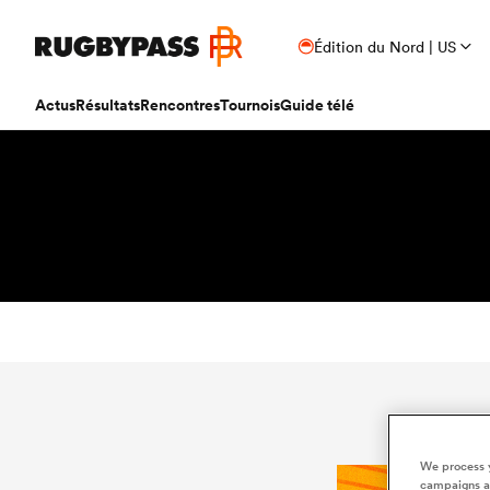
Édition du Nord | US
Actus
Résultats
Rencontres
Tournois
Guide télé
We process y
campaigns an