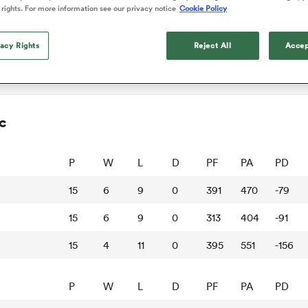
 rights. For more information see our privacy notice
Cookie Policy
vacy Rights
Reject All
Accep
c
P
W
L
D
PF
PA
PD
15
6
9
0
391
470
-79
15
6
9
0
313
404
-91
15
4
11
0
395
551
-156
P
W
L
D
PF
PA
PD