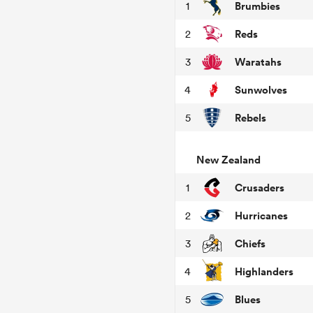
Brumbies
1
Reds
2
Waratahs
3
Sunwolves
4
Rebels
5
New Zealand
Crusaders
1
Hurricanes
2
Chiefs
3
Highlanders
4
Blues
5