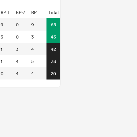
BP T
BP-7
BP
Total
9
0
9
65
3
0
3
43
1
3
4
42
1
4
5
33
0
4
4
20