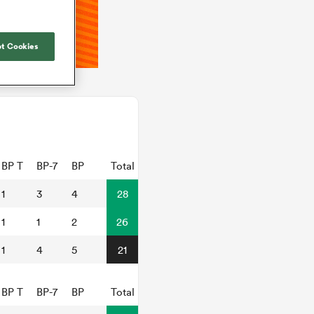
t Cookies
BP T
BP-7
BP
Total
1
3
4
28
1
1
2
26
1
4
5
21
BP T
BP-7
BP
Total