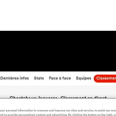
41
-
14
Temps écoulé
Dernières infos
Stats
Face à face
Equipes
Classeme
Cheetahs vs Jaguares - Classement en direct
our personal information to measure and improve our sites and service, to assist our ma
d to provide personalised content and advertising. By clicking the button on the right, y