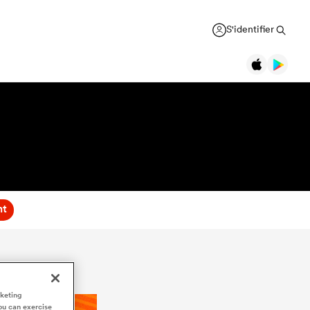
S'identifier
nt
rketing
ou can exercise