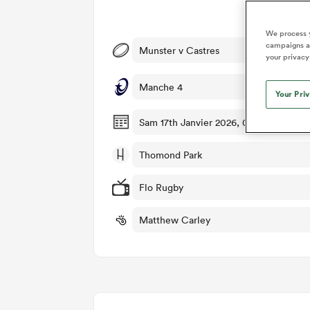
Dét
We process y
campaigns an
Munster v Castres
your privacy
Manche 4
Your Pri
Sam 17th Janvier 2026, 09:30am PST
Thomond Park
Flo Rugby
Matthew Carley