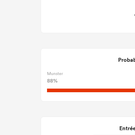
Probab
Munster
88%
Entrée