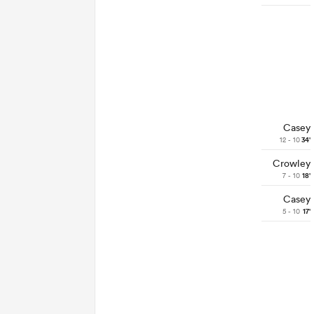
Casey
12 - 10
34'
Crowley
7 - 10
18'
Casey
5 - 10
17'