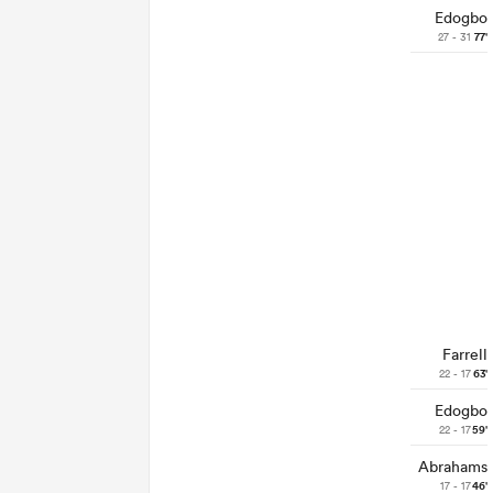
Edogbo
27 - 31
77'
Farrell
22 - 17
63'
Edogbo
22 - 17
59'
Abrahams
17 - 17
46'