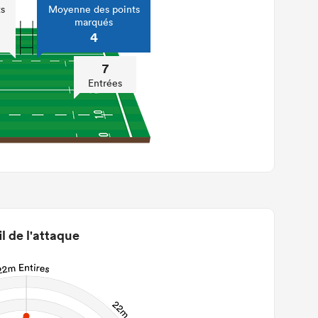
s
Moyenne des points
marqués
4
7
Entrées
il de l'attaque