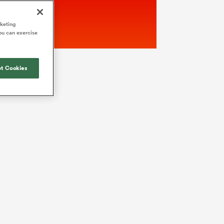
rketing
ou can exercise
t Cookies