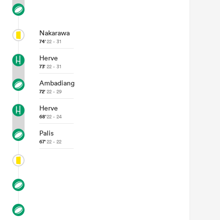
Nakarawa
74'
22 - 31
Herve
73'
22 - 31
Ambadiang
72'
22 - 29
Herve
68'
22 - 24
Palis
67'
22 - 22