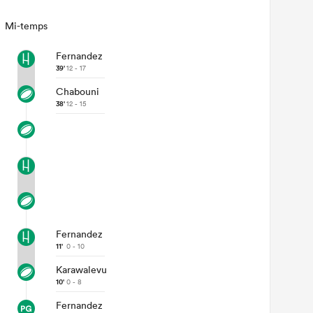
Mi-temps
Fernandez
39'
12 - 17
Chabouni
38'
12 - 15
Fernandez
11'
0 - 10
Karawalevu
10'
0 - 8
Fernandez