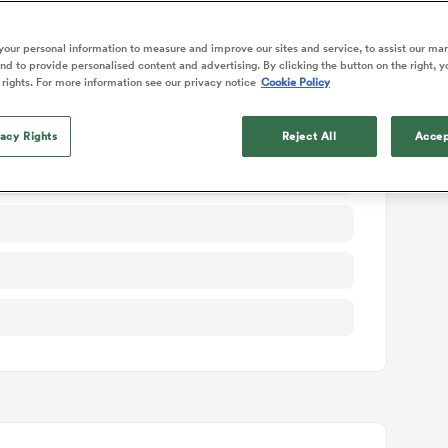
ails du match
our personal information to measure and improve our sites and service, to assist our ma
d to provide personalised content and advertising. By clicking the button on the right, y
 rights. For more information see our privacy notice
Cookie Policy
vacy Rights
Reject All
Accep