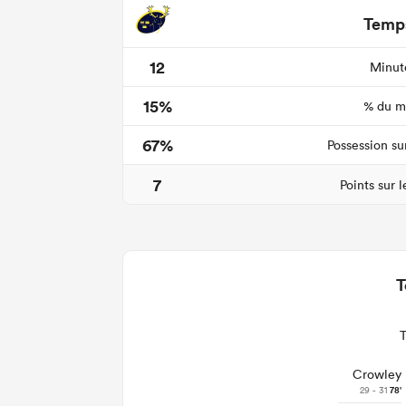
Temps
12
Minute
15%
% du ma
67%
Possession su
7
Points sur 
T
Crowley
29 - 31
78'