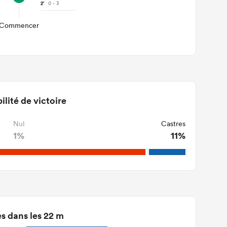
2'
0 - 3
Commencer
ilité de victoire
Nul
Castres
1%
11%
s dans les 22 m