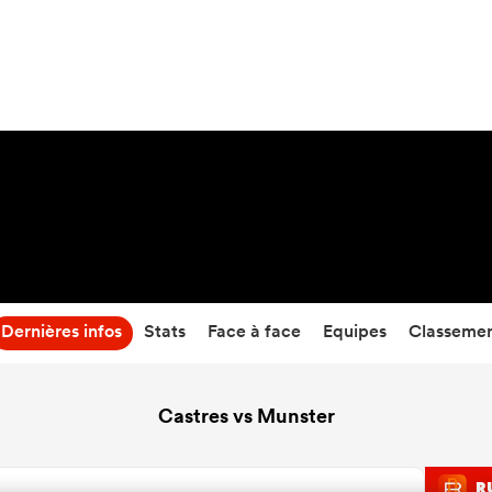
29
-
31
Temps écoulé
Dernières infos
Stats
Face à face
Equipes
Classeme
Castres vs Munster