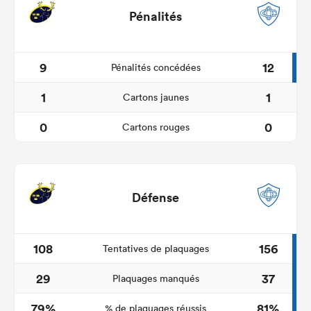
Pénalités
9
12
Pénalités concédées
1
1
Cartons jaunes
0
0
Cartons rouges
Défense
108
156
Tentatives de plaquages
29
37
Plaquages manqués
79%
81%
% de plaquages réussis