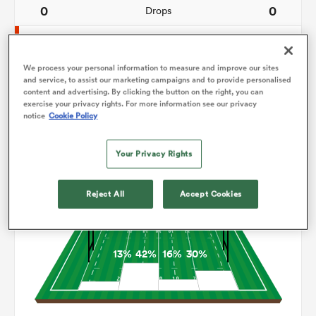
0
0
Drops
156
90
Courses avec ballon
We process your personal information to measure and improve our sites
15
7
Franchissements
and service, to assist our marketing campaigns and to provide personalised
content and advertising. By clicking the button on the right, you can
16
12
Turnovers perdus
exercise your privacy rights. For more information see our privacy
notice
Cookie Policy
5
7
Turnovers gagnés
Your Privacy Rights
Occupation
Reject All
Accept Cookies
13%
42%
16%
30%