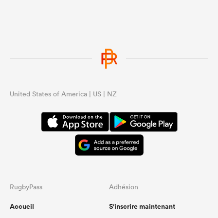
United States of America | US | NZ
RugbyPass
Adhésion
Accueil
S'inscrire maintenant