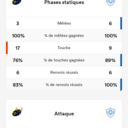
Phases statiques
3
6
Mêlées
100%
100%
% de mêlées gagnées
17
9
Touche
76%
89%
% de touches gagnées
6
6
Renvois réussis
83%
100%
% de renvois réussis
Attaque