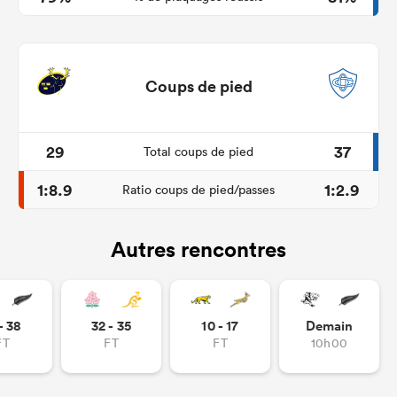
Coups de pied
29
37
Total coups de pied
1:8.9
1:2.9
Ratio coups de pied/passes
Autres rencontres
- 38
32 - 35
10 - 17
Demain
FT
FT
FT
10h00