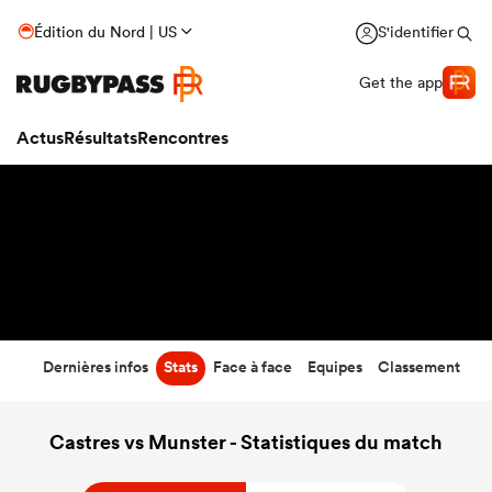
29
-
31
Édition du Nord | US
S'identifier
Temps écoulé
Get the app
Actus
Résultats
Rencontres
Dernières infos
Stats
Face à face
Equipes
Classement
Castres vs Munster - Statistiques du match