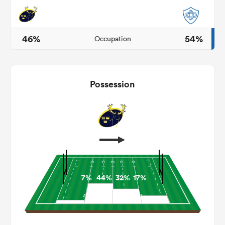
46%
54%
Occupation
Possession
7%
44%
32%
17%