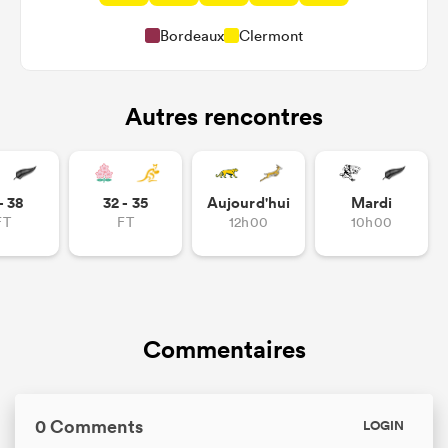
Bordeaux
Clermont
Autres rencontres
- 38
32 - 35
Aujourd'hui
Mardi
FT
FT
12h00
10h00
Commentaires
0 Comments
LOGIN