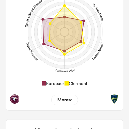
110
129
Carries
24
23
Kicks
241
319
Post Contact Meters
Bordeaux
Clermont
More
4
8
Dominant Tackles