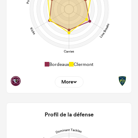
Bordeaux
Clermont
More
13
10
22m Entries
2.15
3.1
Profil de la défense
22m Conversion
6
5
Line Breaks