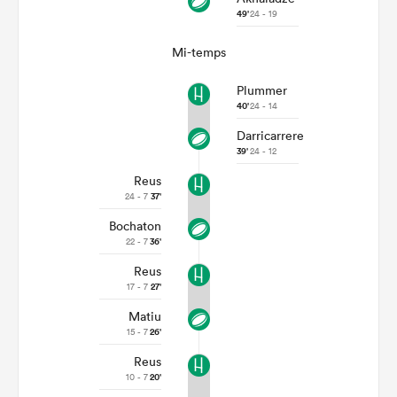
49'
24 - 19
Mi-temps
Plummer
40'
24 - 14
Darricarrere
39'
24 - 12
Reus
24 - 7
37'
Bochaton
22 - 7
36'
Reus
17 - 7
27'
Matiu
15 - 7
26'
Reus
10 - 7
20'