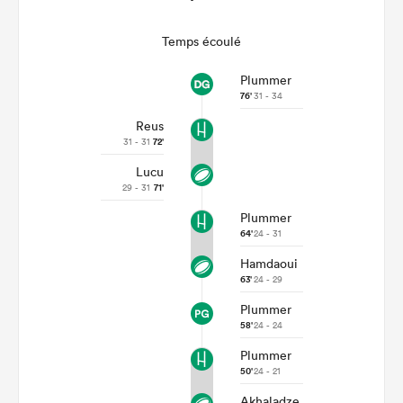
Temps écoulé
Plummer
76'
31 - 34
Reus
31 - 31
72'
Lucu
29 - 31
71'
Plummer
64'
24 - 31
Hamdaoui
63'
24 - 29
Plummer
58'
24 - 24
Plummer
50'
24 - 21
Akhaladze