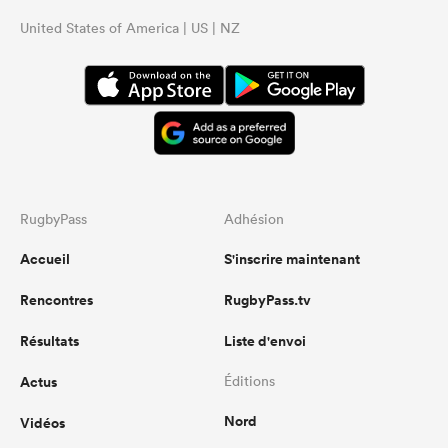
United States of America | US | NZ
RugbyPass
Adhésion
Accueil
S'inscrire maintenant
Rencontres
RugbyPass.tv
Résultats
Liste d'envoi
Actus
Éditions
Nord
Vidéos