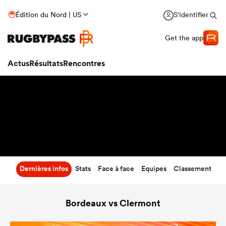
31
-
34
Édition du Nord | US
S'identifier
Temps écoulé
Get the app
Actus
Résultats
Rencontres
Dernières infos
Stats
Face à face
Equipes
Classement
Bordeaux vs Clermont