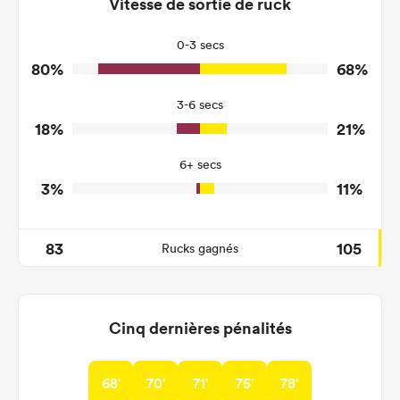
169
139
Vitesse de sortie de ruck
Tackles Made
25
30
Tackles Missed
0-3 secs
80%
68%
5
6
Turnovers Won
3-6 secs
3
2
Tackle Turnover
18%
21%
15
9
Tackle Offload Allowed
6+ secs
3%
11%
83
105
Rucks gagnés
Cinq dernières pénalités
68'
70'
71'
75'
78'