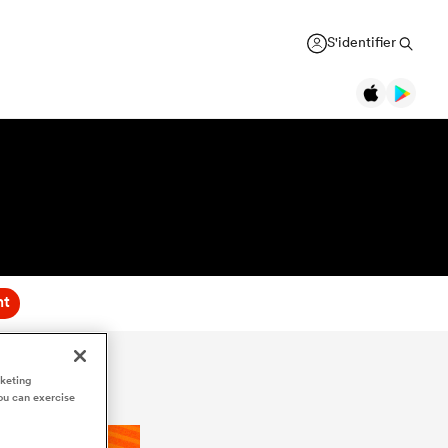
S'identifier
nt
rketing
ou can exercise