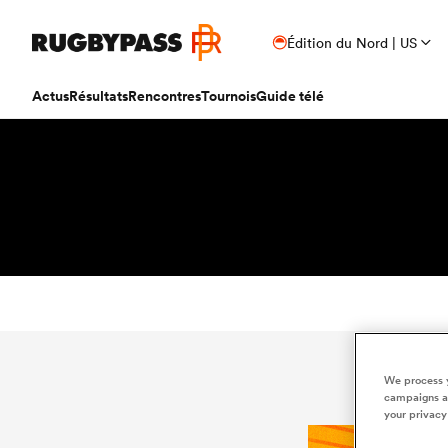
Édition du Nord | US
Actus
Résultats
Rencontres
Tournois
Guide télé
We process y
campaigns an
your privacy