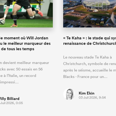
Ce moment où Will Jordan
« Te Kaha » : le stade qui s
u le meilleur marqueur des
renaissance de Christchurc
s de tous les temps
Le nouveau stade Te Kaha à
n devient meilleur marqueur
Christchurch, symbole de ren
acks avec 50 essais en 56
après le séisme, accueille le 
 à l’Italie, un record
Blacks - France pour un…
 impressi…
Kim Ekin
03 Juil 2026, 9:54
illy Billiard
 Juil 2026, 0:05