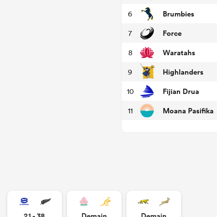
Brumbies
6
Force
7
Waratahs
8
Highlanders
9
Fijian Drua
10
Moana Pasifika
11
21 - 38
Demain
Demain