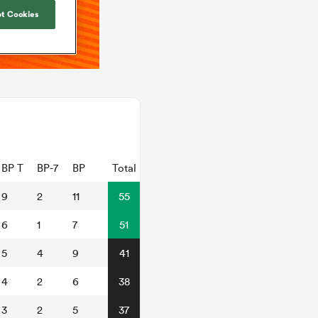
t Cookies
BP T
BP-7
BP
Total
9
2
11
55
6
1
7
51
5
4
9
41
4
2
6
38
3
2
5
37