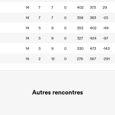
14
7
7
0
402
373
29
14
7
7
0
358
383
-25
14
5
9
0
353
402
-49
14
5
9
0
327
424
-97
14
5
9
0
330
473
-143
14
2
12
0
276
567
-291
Autres rencontres