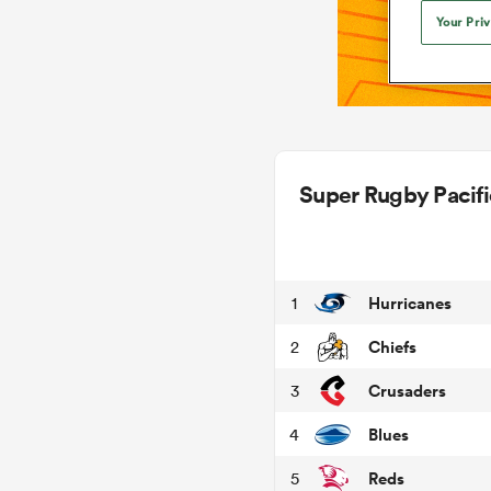
Your Pri
Super Rugby Pacifi
Hurricanes
1
Chiefs
2
Crusaders
3
Blues
4
Reds
5