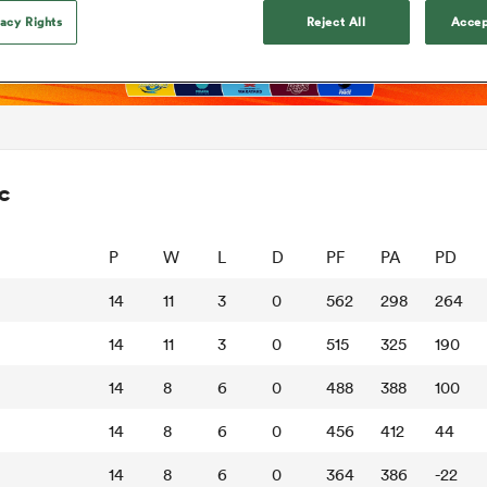
vacy Rights
Reject All
Accep
c
P
W
L
D
PF
PA
PD
14
11
3
0
562
298
264
14
11
3
0
515
325
190
14
8
6
0
488
388
100
14
8
6
0
456
412
44
14
8
6
0
364
386
-22