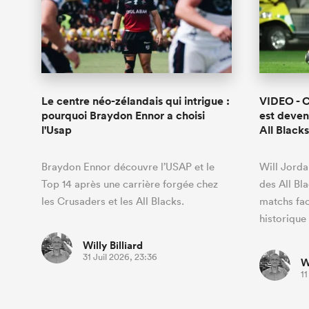
Le centre néo-zélandais qui intrigue :
VIDEO - 
pourquoi Braydon Ennor a choisi
est deven
l'Usap
All Black
Braydon Ennor découvre l’USAP et le
Will Jorda
Top 14 après une carrière forgée chez
des All Bl
les Crusaders et les All Blacks.
matchs face
historique
Willy Billiard
31 Juil 2026, 23:36
W
11