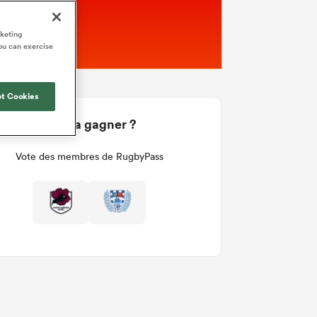
rketing
ou can exercise
t Cookies
Qui va gagner ?
Vote des membres de RugbyPass