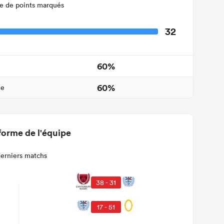
 de points marqués
32
60%
60%
ne
forme de l'équipe
derniers matchs
38 - 31
17 - 51