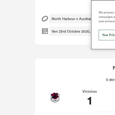
Dét
We process y
campaigns an
North Harbour v Auckland
your privacy
Ven 23rd Octobre 2020, 11:05pm PDT
Your Pri
F
5 der
Victoires
1