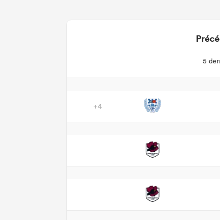
Précé
5 der
+4