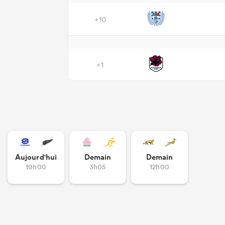
+10
+1
Aujourd'hui
Demain
Demain
10h00
3h05
12h00