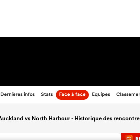
23
-
22
Temps écoulé
Dernières infos
Stats
Face à face
Equipes
Classeme
Auckland vs North Harbour - Historique des rencontre