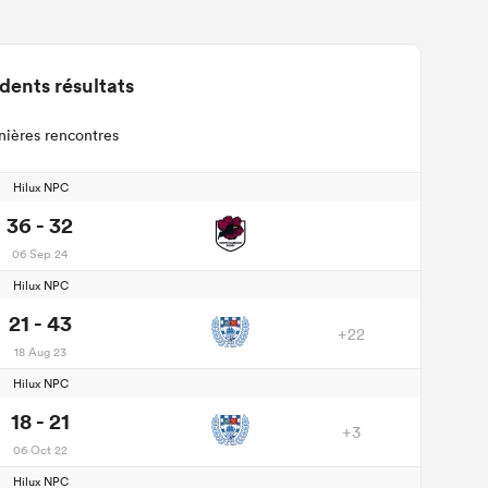
dents résultats
nières rencontres
Hilux NPC
36 - 32
06 Sep 24
Hilux NPC
21 - 43
+22
18 Aug 23
Hilux NPC
18 - 21
+3
06 Oct 22
Hilux NPC