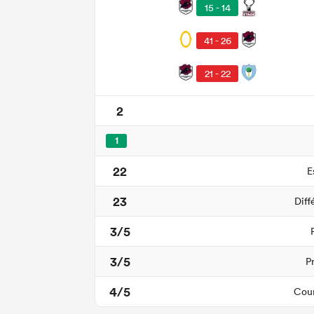
15 - 14
41 - 26
21 - 22
2
1
22
E
23
Diff
3/5
3/5
P
4/5
Cour