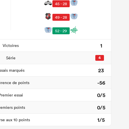
45 - 28
49 - 28
52 - 29
1
Victoires
Série
4
23
ssais marqués
-56
érence de points
0/5
Premier essai
0/5
remiers points
1/5
se aux 10 points