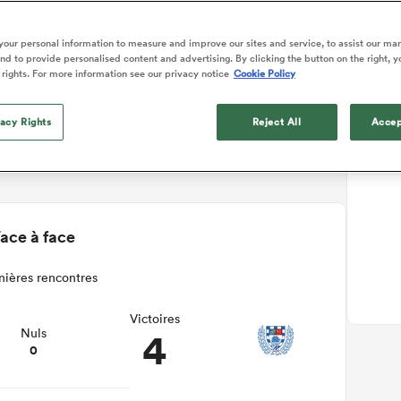
ails du match
our personal information to measure and improve our sites and service, to assist our ma
d to provide personalised content and advertising. By clicking the button on the right, y
 rights. For more information see our privacy notice
Cookie Policy
vacy Rights
Reject All
Accep
ace à face
nières rencontres
Victoires
4
Nuls
0