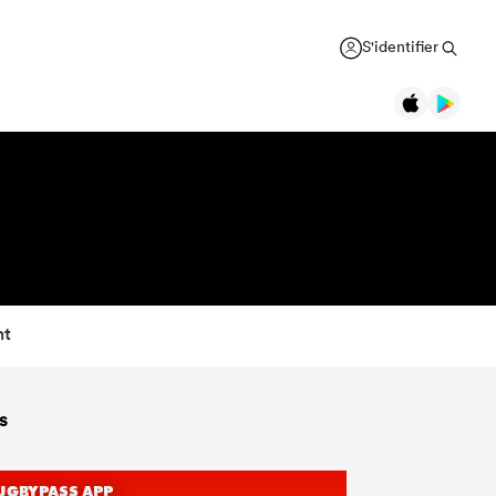
S'identifier
nt
s