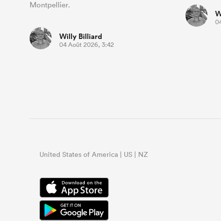
Montpellier.
W
0
Willy Billiard
04 Août 2026, 3:42
United States of America | US | NZ