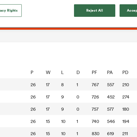
vacy Rights
Reject All
Accep
P
W
L
D
PF
PA
PD
26
17
8
1
767
557
210
26
17
9
0
726
452
274
26
17
9
0
757
577
180
26
15
10
1
740
546
194
26
15
10
1
830
619
211