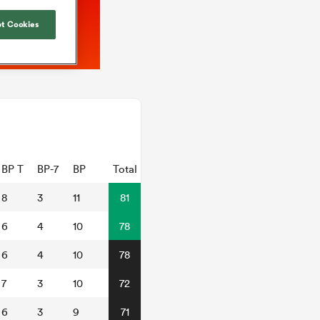
t Cookies
BP T
BP-7
BP
Total
8
3
11
81
6
4
10
78
6
4
10
78
7
3
10
72
6
3
9
71