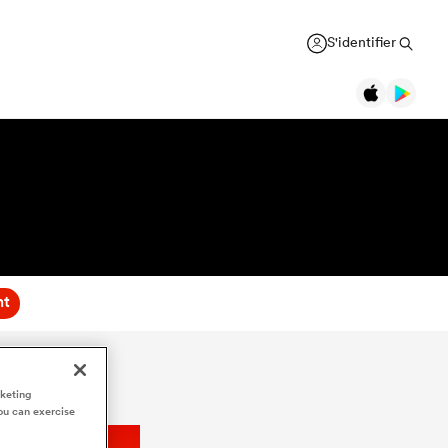
S'identifier
nt
rketing
ou can exercise