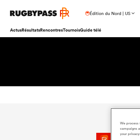
Édition du Nord | US
Actus
Résultats
Rencontres
Tournois
Guide télé
We process y
campaigns an
your privacy