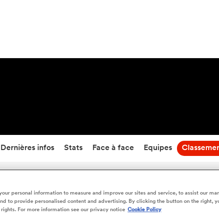
19
-
39
Temps écoulé
Dernières infos
Stats
Face à face
Equipes
Classeme
Agen vs Montpellier - Classement en direct
our personal information to measure and improve our sites and service, to assist our ma
d to provide personalised content and advertising. By clicking the button on the right, y
 rights. For more information see our privacy notice
Cookie Policy