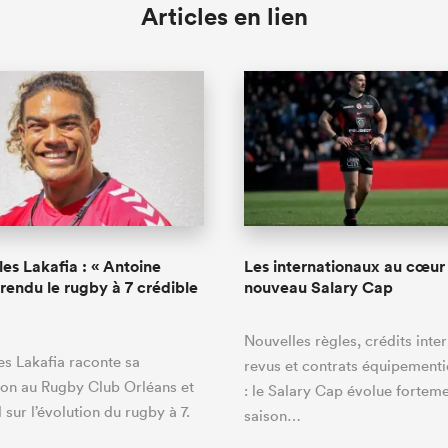
Articles en lien
les Lakafia : « Antoine
Les internationaux au cœur
rendu le rugby à 7 crédible
nouveau Salary Cap
Nouvelles règles, crédits inte
les Lakafia raconte sa
revus et contrats équipementi
on au Rugby Club Orléans et
: le Salary Cap évolue forteme
 sur l’évolution du rugby à 7.
saison…