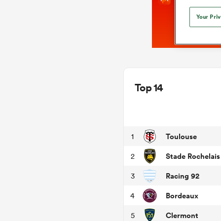
Your Pri
Top 14
Toulouse
1
Stade Rochelais
2
Racing 92
3
Bordeaux
4
Clermont
5