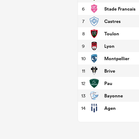
Stade Francais
6
Castres
7
Toulon
8
Lyon
9
Montpellier
10
Brive
11
Pau
12
Bayonne
13
Agen
14