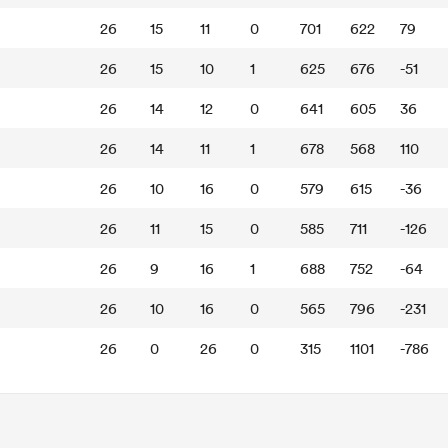
26
15
11
0
701
622
79
26
15
10
1
625
676
-51
26
14
12
0
641
605
36
26
14
11
1
678
568
110
26
10
16
0
579
615
-36
26
11
15
0
585
711
-126
26
9
16
1
688
752
-64
26
10
16
0
565
796
-231
26
0
26
0
315
1101
-786