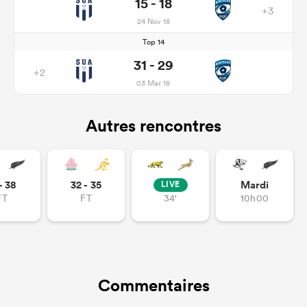
15 - 18
+3
24 Nov 18
Top 14
31 - 29
+2
03 Mar 18
Autres rencontres
- 38
32 - 35
Mardi
LIVE
FT
FT
34'
10h00
Commentaires