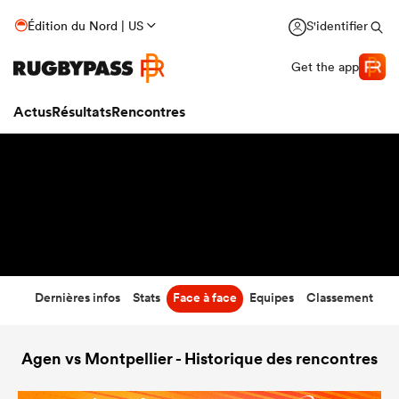
19
-
39
Édition du Nord | US
S'identifier
Temps écoulé
Get the app
Actus
Résultats
Rencontres
Dernières infos
Stats
Face à face
Equipes
Classement
Agen vs Montpellier - Historique des rencontres