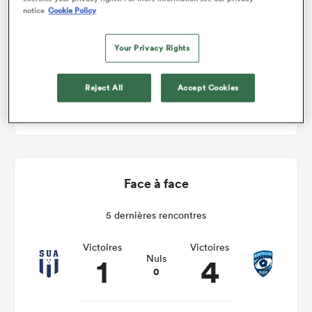
notice
Cookie Policy
Agen v Montpellier
Your Privacy Rights
Sam 20th Février 2021, 08:45am PST
Reject All
Accept Cookies
Stade Armandie
Face à face
5 dernières rencontres
Victoires
Victoires
1
4
Nuls
0