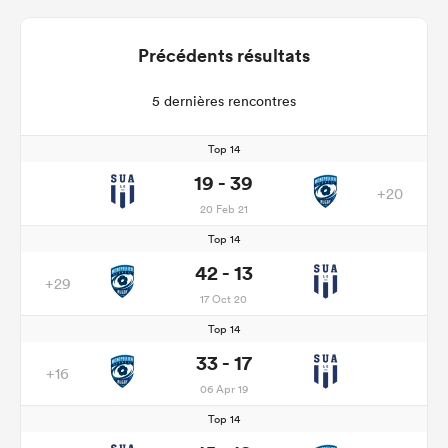
Précédents résultats
5 dernières rencontres
Top 14
19 - 39
+20
20 Feb 21
Top 14
42 - 13
+29
17 Oct 20
Top 14
33 - 17
+16
06 Apr 19
Top 14