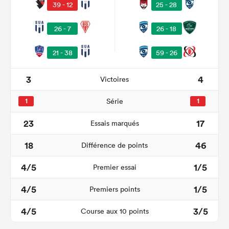
25 - 28
39 - 12
26 - 7
26 - 18
21 - 38
59 - 26
3
4
Victoires
1
Série
1
23
17
Essais marqués
18
46
Différence de points
4/5
1/5
Premier essai
4/5
1/5
Premiers points
4/5
3/5
Course aux 10 points