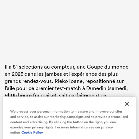
Il a 81 sélections au compteur, une Coupe du monde
en 2023 dans les jambes et l’expérience des plus
grands rendez-vous. Rieko Ioane, repositionné sur
l’aile pour ce premier test-match à Dunedin (samedi,
9h05 heure française), sait parfaitement ce
qu’implique un choc face à la France. Même sans ses
cadres habituels, le XV de
France
conserve selon lui les
We process your personal information to measure and improve our sites
ingrédients d’un danger très sérieux.
and service, to assist our marketing campaigns and to provide personalised
content and advertising. By clicking the button on the right, you can
exercise your privacy rights. For more information see our privacy
Rencontre
notice
Cookie Policy
Internationals