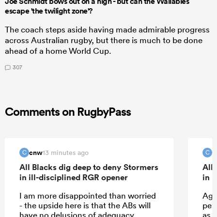
Joe Schmidt bows out on a high - but can the Wallabies
escape 'the twilight zone'?
The coach steps aside having made admirable progress
across Australian rugby, but there is much to be done
ahead of a home World Cup.
307
Comments on RugbyPass
cnw
c
13 minutes ago
C
C
All Blacks dig deep to deny Stormers
All
in ill-disciplined RGR opener
in 
I am more disappointed than worried
Agr
- the upside here is that the ABs will
per
have no delusions of adequacy.
as 