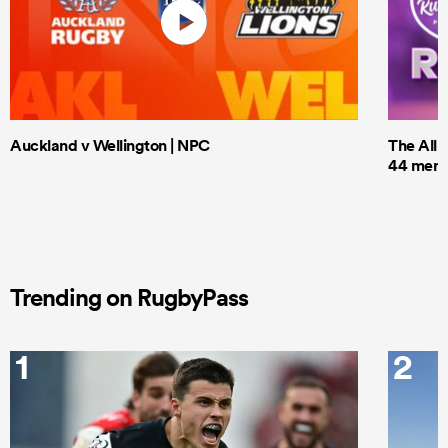
Auckland v Wellington | NPC
The All 
44 men t
Trending on RugbyPass
1
2