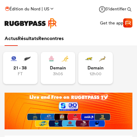
Édition du Nord | US
S'identifier
Get the app
Actus
Résultats
Rencontres
21 - 38
Demain
Demain
FT
3h05
12h00