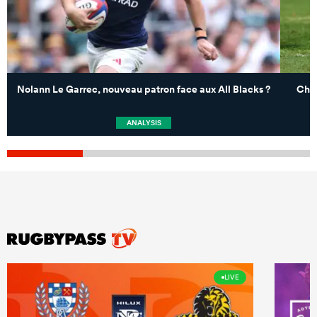
Nolann Le Garrec, nouveau patron face aux All Blacks ?
Chez
ANALYSIS
LIVE