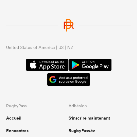
United States of America | US | NZ
RugbyPass
Adhésion
Accueil
S'inscrire maintenant
Rencontres
RugbyPass.tv