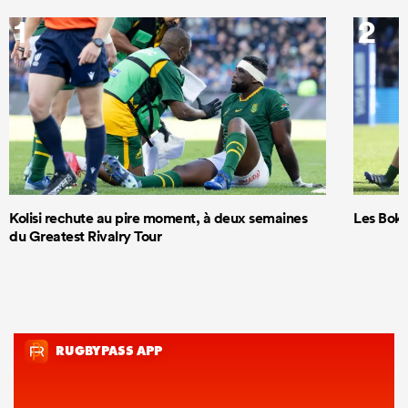
1
2
Kolisi rechute au pire moment, à deux semaines
Les Boks
du Greatest Rivalry Tour