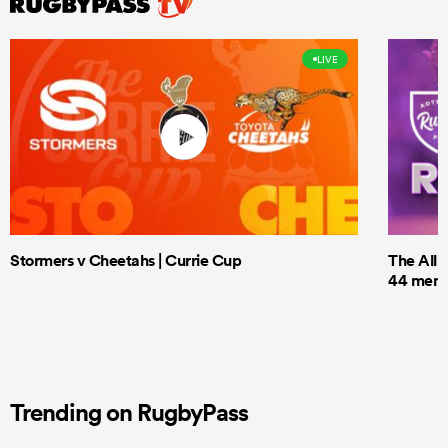
LIVE
Stormers v Cheetahs | Currie Cup
The All 
44 men t
Trending on RugbyPass