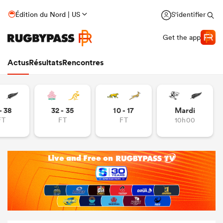
Édition du Nord | US
S'identifier
Get the app
Actus
Résultats
Rencontres
- 38
32 - 35
10 - 17
Mardi
FT
FT
FT
10h00