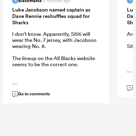
Blackmania
T
13 minutes ago
B
T
Luke Jacobson named captain as
Luk
Dave Rennie reshuffles squad for
Dav
Sharks
Sha
I don’t know. Apparently, Sititi will
Ardi
wear the No. 7 jersey, with Jacobson
wearing No. 8.
Siti
The lineup on the All Blacks website
seems to be the correct one.
...
G
...
10
Go to comments
10