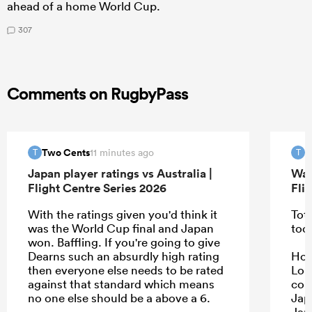
ahead of a home World Cup.
307
Comments on RugbyPass
Two Cents
T
11 minutes ago
T
T
Japan player ratings vs Australia |
Wal
Flight Centre Series 2026
Fli
With the ratings given you'd think it
Tota
was the World Cup final and Japan
too
won. Baffling. If you're going to give
Dearns such an absurdly high rating
Howe
then everyone else needs to be rated
Lon
against that standard which means
con
no one else should be a above a 6.
Jap
Jap