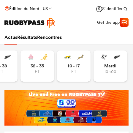
Édition du Nord | US
S'identifier
Get the app
Actus
Résultats
Rencontres
- 38
32 - 35
10 - 17
Mardi
FT
FT
FT
10h00