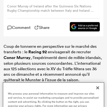
Conor Murray of Ireland after the Guinness Six Nations
Rugby Championship match between Italy and Ireland at
the Stadio Olimpico in Rome, Italy. (Photo By Seb
Daly/Sportsfile via Getty Images)
Comment
Share
Coup de tonnerre en perspective sur le marché des
transferts : le
Racing 92
envisagerait de recruter
Conor Murray
, l’expérimenté demi de mêlée irlandais,
selon plusieurs sources concordantes. L’international
aux 125 sélections avec le XV du Trèfle fêtera ses 36
ans ce dimanche et a récemment annoncé qu’il
quitterait le Munster à l’issue de la saison.
We process your personal information to measure and improve our sites
and service, to assist our marketing campaigns and to provide personalised
content and advertising. By clicking the button on the right, you can
exercise your privacy rights. For more information see our privacy