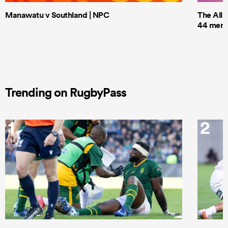
Manawatu v Southland | NPC
The All 
44 men t
Trending on RugbyPass
1
2