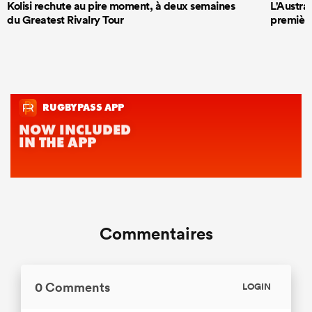
Kolisi rechute au pire moment, à deux semaines
L'Austra
du Greatest Rivalry Tour
première
Commentaires
0 Comments
LOGIN