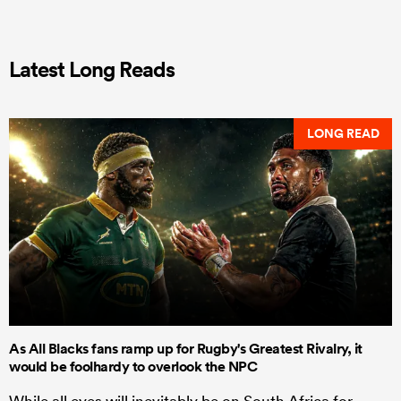
Latest Long Reads
LONG READ
As All Blacks fans ramp up for Rugby's Greatest Rivalry, it
would be foolhardy to overlook the NPC
While all eyes will inevitably be on South Africa for