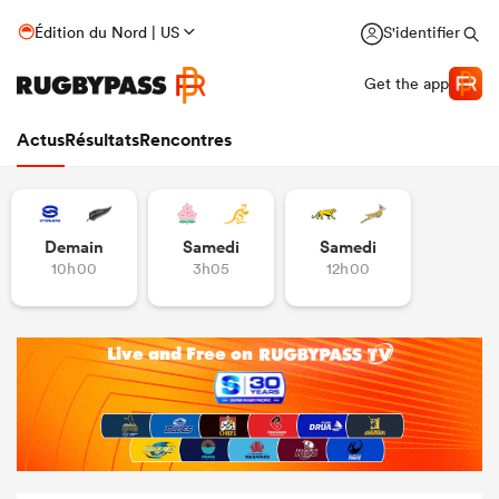
Édition du Nord | US
S'identifier
Get the app
Actus
Résultats
Rencontres
Demain
Samedi
Samedi
10h00
3h05
12h00