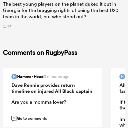
The best young players on the planet duked it out in
Georgia for the bragging rights of being the best U20
team in the world, but who stood out?
34
Comments on RugbyPass
Hammer Head
H
3 minutes ago
H
H
Dave Rennie provides return
All 
timeline on injured All Black captain
fac
Are you a momma lover?
If 
the
Go to comments
Ima
31
who