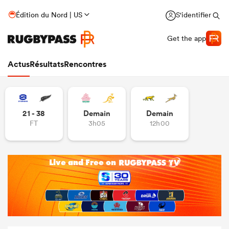
Édition du Nord | US
S'identifier
Get the app
Actus
Résultats
Rencontres
21 - 38
Demain
Demain
FT
3h05
12h00