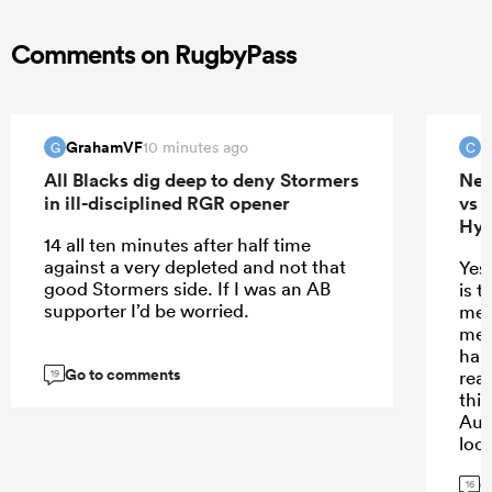
Comments on RugbyPass
GrahamVF
c
10 minutes ago
G
C
All Blacks dig deep to deny Stormers
New
in ill-disciplined RGR opener
vs 
Hyb
14 all ten minutes after half time
against a very depleted and not that
Yes
good Stormers side. If I was an AB
is t
supporter I’d be worried.
mer
mes
hand
Go to comments
real
19
thi
Aum
look
var
G
req
16