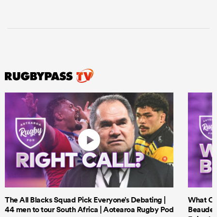
The All Blacks Squad Pick Everyone’s Debating |
What Cri
44 men to tour South Africa | Aotearoa Rugby Pod
Beauden 