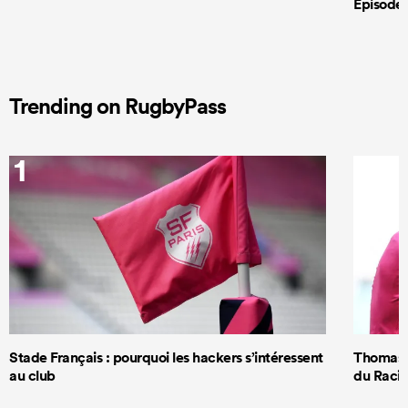
Episode 
Trending on RugbyPass
1
2
Stade Français : pourquoi les hackers s’intéressent
Thomas R
au club
du Racin