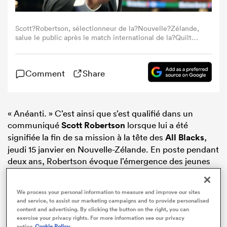
Scott?Robertson, sélectionneur de la?Nouvelle?Zélande,
salue le public après le match international de la?Quilter?
Nations?Series?2025 entre le?Pays?de?Galles et la?
Nouvelle?Zélande au?Principality?Stadium, le?22?
novembre?2025 à?Cardiff, au?Pays?de?Galles. (Photo?:?
Comment
Share
Huw?Fairclough/Getty?Images)
« Anéanti. » C’est ainsi que s’est qualifié dans un
communiqué
Scott Robertson
lorsque lui a été
signifiée la fin de sa mission à la tête des
All Blacks
,
jeudi 15 janvier en Nouvelle-Zélande. En poste pendant
deux ans, Robertson évoque l’émergence des jeunes
talents, sa déception de quitter le poste, mais aussi
son fort attachement à l’équipe. Il précise par ailleurs
We process your personal information to measure and improve our sites
qu’il ne fera « aucun autre commentaire » sur le sujet.
and service, to assist our marketing campaigns and to provide personalised
content and advertising. By clicking the button on the right, you can
exercise your privacy rights. For more information see our privacy
notice
Cookie Policy