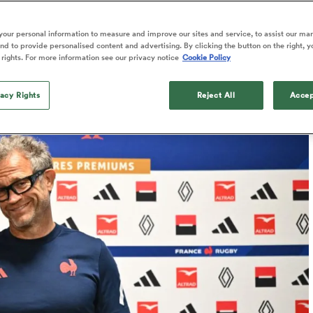
ette compétition »
our personal information to measure and improve our sites and service, to assist our ma
d to provide personalised content and advertising. By clicking the button on the right, y
 rights. For more information see our privacy notice
Cookie Policy
Published: 2 Juillet 2026 07:26 PDT
Updated: 2 July 2026 07:53 PDT
vacy Rights
Reject All
Accep