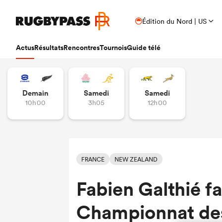
Édition du Nord | US
Actus
Résultats
Rencontres
Tournois
Guide télé
Demain
Samedi
Samedi
10h00
3h05
12h00
FRANCE
NEW ZEALAND
Fabien Galthié f
Championnat des 