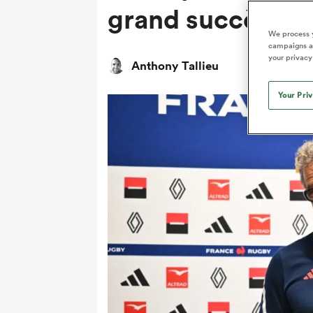
grand succès à c
We process y
campaigns an
your privacy
Anthony Tallieu
Your Pri