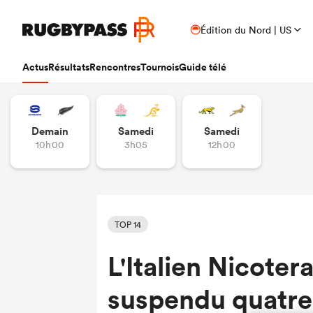
Édition du Nord | US
Actus
Résultats
Rencontres
Tournois
Guide télé
Demain
Samedi
Samedi
10h00
3h05
12h00
TOP 14
L'Italien Nicoter
suspendu quatre