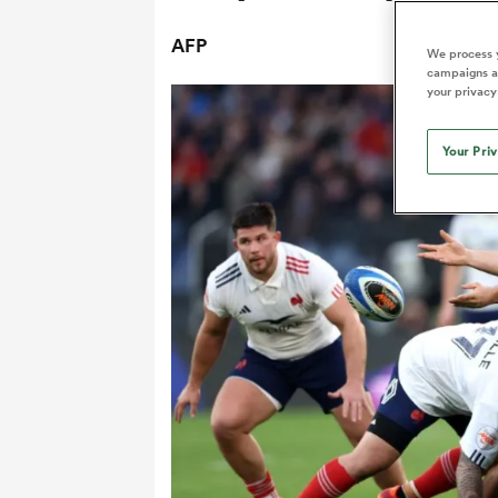
AFP
We process y
campaigns an
your privacy
Your Pri