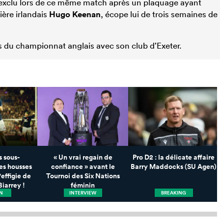
 exclu lors de ce même match après un plaquage ayant
rière irlandais
Hugo Keenan
, écope lui de trois semaines de
s du championnat anglais avec son club d’Exeter.
 sous-
« Un vrai regain de
Pro D2 : la délicate affaire
es housses
confiance » avant le
Barry Maddocks (SU Agen)
'effigie de
Tournoi des Six Nations
Biarrey !
féminin
N
INTERVIEW
BREAKING