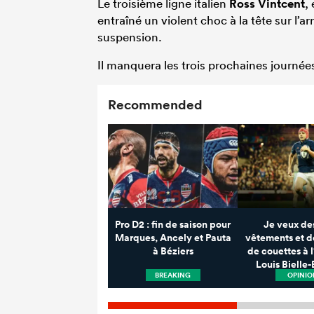
Le troisième ligne italien
Ross Vintcent
,
entraîné un violent choc à la tête sur l’ar
suspension.
Il manquera les trois prochaines journée
Recommended
Pro D2 : fin de saison pour
Je veux des
Marques, Ancely et Pauta
vêtements et d
à Béziers
de couettes à l
Louis Bielle-
BREAKING
OPINIO