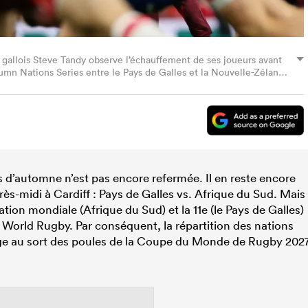
gallois Steve Tandy observe l’échauffement de ses joueurs avant
tumn Nations Series entre le Pays de Galles et la Nouvelle-Zélande
s / AFP via Getty Images).
ts d’automne n’est pas encore refermée. Il en reste encore
s-midi à Cardiff : Pays de Galles vs. Afrique du Sud. Mais
ion mondiale (Afrique du Sud) et la 11e (le Pays de Galles)
World Rugby. Par conséquent, la répartition des nations
age au sort des poules de la Coupe du Monde de Rugby 202