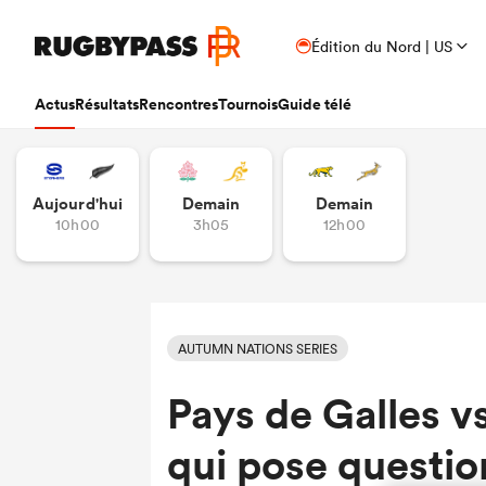
Édition du Nord | US
Actus
Résultats
Rencontres
Tournois
Guide télé
Aujourd'hui
Demain
Demain
10h00
3h05
12h00
AUTUMN NATIONS SERIES
Pays de Galles vs
qui pose questio