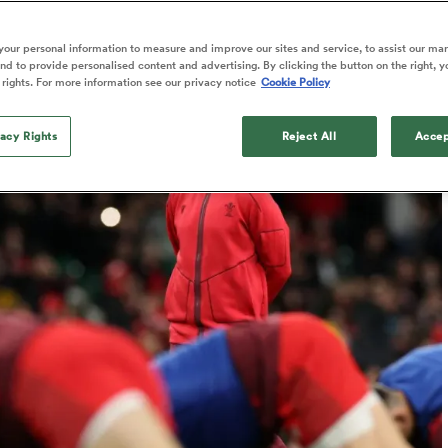
Published: 24 Novembre 2025 10:01 PST
our personal information to measure and improve our sites and service, to assist our ma
Updated: 24 November 2025 08:01 PST
d to provide personalised content and advertising. By clicking the button on the right, y
 rights. For more information see our privacy notice
Cookie Policy
vacy Rights
Reject All
Accep