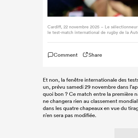
Cardiff, 22 novembre 2025 – Le sélectionneur 
le test-match international de rugby de la Au
au Principality Stadium.? (Photo Adrian Denni
Comment
Share
Et non, la fenêtre internationale des tes
un, prévu samedi 29 novembre dans l’aprè
quoi bon ? Ce match entre la première nat
ne changera rien au classement mondial 
dans les quatre chapeaux en vue du tir
n’en sera pas modifiée.