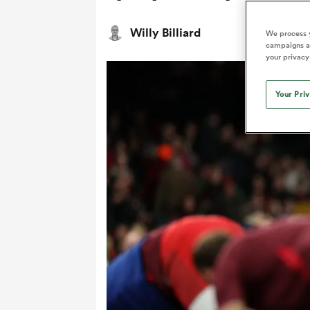
Willy Billiard
We process y
campaigns an
your privacy
Your Pri