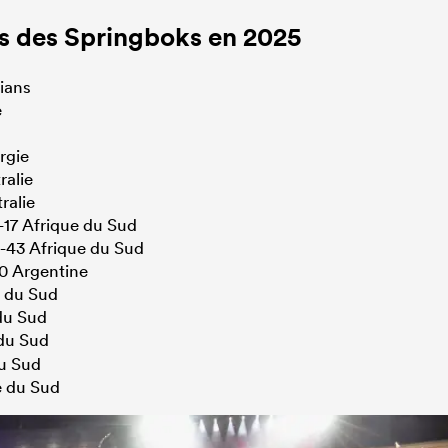
s des Springboks en 2025
rians
e
rgie
ralie
ralie
-17 Afrique du Sud
0-43 Afrique du Sud
30 Argentine
e du Sud
du Sud
 du Sud
du Sud
e du Sud