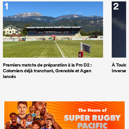
1
2
Premiers matchs de préparation à la Pro D2 :
À Toulous
Colomiers déjà tranchant, Grenoble et Agen
inversem
lancés