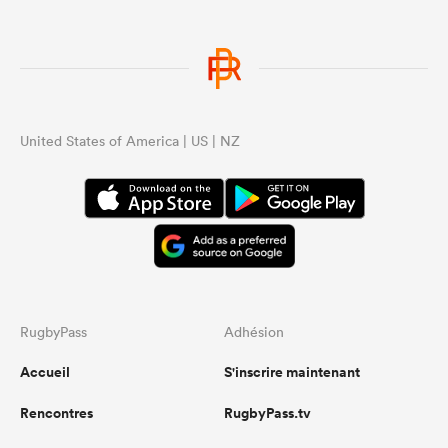
United States of America | US | NZ
RugbyPass
Adhésion
Accueil
S'inscrire maintenant
Rencontres
RugbyPass.tv