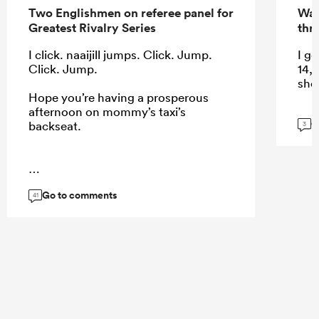
Two Englishmen on referee panel for
Wal
Greatest Rivalry Series
thri
I click. naaijill jumps. Click. Jump.
I ge
Click. Jump.
14, 
shou
Hope you’re having a prosperous
afternoon on mommy’s taxi’s
G
backseat.
3
...
Go to comments
41