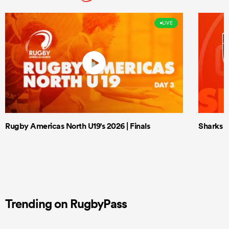
LIVE
Rugby Americas North U19's 2026 | Finals
Sharks X
Trending on RugbyPass