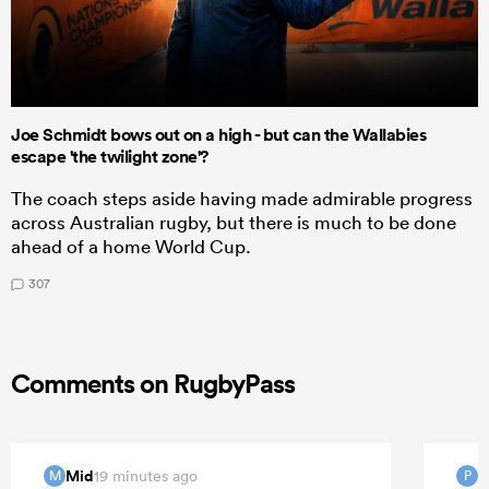
Joe Schmidt bows out on a high - but can the Wallabies
escape 'the twilight zone'?
The coach steps aside having made admirable progress
across Australian rugby, but there is much to be done
ahead of a home World Cup.
307
Comments on RugbyPass
Mid
P
19 minutes ago
M
P