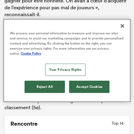
gagner pour être honnête. On avait à cœur d’acquérir
de l’expérience pour pas mal de joueurs »,
reconnaissait-il.
« Ce qui est difficile est de ne pas marquer un essai. La
Rochelle nous a maintenus sous-pression pendant 80
We process your personal information to measure and improve our sites
and service, to assist our marketing campaigns and to provide personalised
minutes, bravo à eux. Quant à nous, il faut passer par
content and advertising. By clicking the button on the right, you can
des matchs comme ça pour grandir. On avait fait ce
exercise your privacy rights. For more information see our privacy
choix là car on a 19 joueurs absents, entre les blessés
notice
Cookie Policy
et les congés obligatoires, et on a quatre matchs
importants derrière. »
Your Privacy Rights
Un sacrifice qui coûte cher, notamment au moral car
ce lourd revers fait suite à celui concédé avant Noël à
Reject All
Accept Cookies
Bordeaux
avec une équipe plus compétitive (46-7) et
fait reculer les joueurs au muguet de deux places au
classement (5e).
Rencontre
Top 14