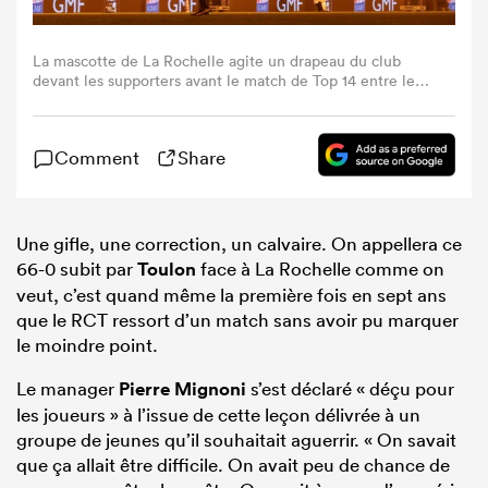
La mascotte de La Rochelle agite un drapeau du club
devant les supporters avant le match de Top 14 entre le
Stade Rochelais et le Rugby Club Toulonnais au stade
Marcel-Deflandre, à La Rochelle, dans l’ouest de la
France, le 4 janvier 2026.
Comment
Share
Une gifle, une correction, un calvaire. On appellera ce
66-0 subit par
Toulon
face à La Rochelle comme on
veut, c’est quand même la première fois en sept ans
que le RCT ressort d’un match sans avoir pu marquer
le moindre point.
Le manager
Pierre Mignoni
s’est déclaré « déçu pour
les joueurs » à l’issue de cette leçon délivrée à un
groupe de jeunes qu’il souhaitait aguerrir. « On savait
que ça allait être difficile. On avait peu de chance de