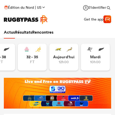
Édition du Nord | US
S'identifier
Get the app
Actus
Résultats
Rencontres
- 38
32 - 35
Aujourd'hui
Mardi
FT
FT
12h00
10h00