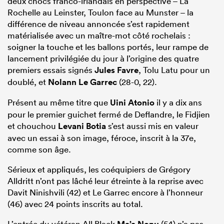
deux chocs franco-irlandais en perspective – La
Rochelle au Leinster, Toulon face au Munster – la
différence de niveau annoncée s’est rapidement
matérialisée avec un maître-mot côté rochelais :
soigner la touche et les ballons portés, leur rampe de
lancement privilégiée du jour à l’origine des quatre
premiers essais signés
Jules Favre
, Tolu Latu pour un
doublé, et
Nolann Le Garrec
(28-0, 22).
Présent au même titre que
Uini Atonio
il y a dix ans
pour le premier guichet fermé de Deflandre, le Fidjien
et chouchou
Levani Botia
s’est aussi mis en valeur
avec un essai à son image, féroce, inscrit à la 37e,
comme son âge.
Sérieux et appliqués, les coéquipiers de Grégory
Alldritt n’ont pas lâché leur étreinte à la reprise avec
Davit Ninishvili (42) et Le Garrec encore à l’honneur
(46) avec 24 points inscrits au total.
L’entrée du vétéran All Black
(54) n’a pas