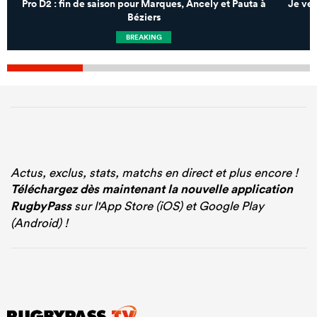
Pro D2 : fin de saison pour Marques, Ancely et Pauta à
Je veu
Béziers
BREAKING
Actus, exclus, stats, matchs en direct et plus encore !
Téléchargez dès maintenant la nouvelle application
RugbyPass
sur l'App Store (iOS) et Google Play
(Android) !