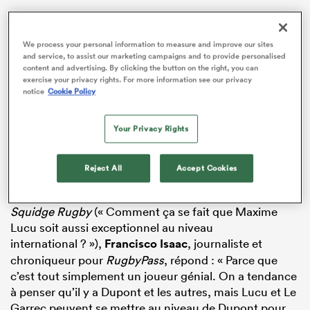
« Lucu est et a toujours été un très bon n°9. Et la
France pratique un très beau rugby quand il est à la
We process your personal information to measure and improve our sites
baguette », pouvait-on par ailleurs lire sur X.
and service, to assist our marketing campaigns and to provide personalised
content and advertising. By clicking the button on the right, you can
exercise your privacy rights. For more information see our privacy
notice
Cookie Policy
Lucu is and has always been a very good no 9. And
France do play really good rugger with him directing
their moves.
Your Privacy Rights
— William (@Will37138763)
March 9, 2025
Reject All
Accept Cookies
En réponse à une question posée par
Will Owen
de
Squidge Rugby
(« Comment ça se fait que Maxime
Lucu soit aussi exceptionnel au niveau
international ? »),
Francisco Isaac
, journaliste et
chroniqueur pour
RugbyPass
, répond : « Parce que
c’est tout simplement un joueur génial. On a tendance
à penser qu’il y a Dupont et les autres, mais Lucu et Le
Garrec peuvent se mettre au niveau de Dupont pour