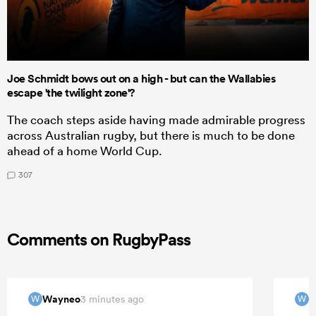
Joe Schmidt bows out on a high - but can the Wallabies
escape 'the twilight zone'?
The coach steps aside having made admirable progress
across Australian rugby, but there is much to be done
ahead of a home World Cup.
307
Comments on RugbyPass
Wayneo
W
3 minutes ago
W
W