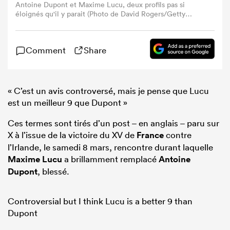
Antoine Dupont et Maxime Lucu, deux profils pas si
éloignés qu'il y parait (Photo de David Rogers/Getty
Images)
Comment
Share
« C’est un avis controversé, mais je pense que Lucu
est un meilleur 9 que Dupont »
Ces termes sont tirés d’un post – en anglais – paru sur
X à l’issue de la victoire du XV de
France
contre
l’Irlande, le samedi 8 mars, rencontre durant laquelle
Maxime Lucu
a brillamment remplacé
Antoine
Dupont
, blessé.
Controversial but I think Lucu is a better 9 than
Dupont