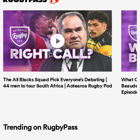
The All Blacks Squad Pick Everyone’s Debating |
What Cri
44 men to tour South Africa | Aotearoa Rugby Pod
Beauden 
Episode 
Trending on RugbyPass