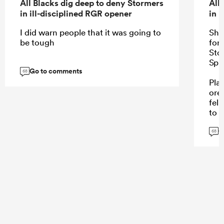
All Blacks dig deep to deny Stormers
All
in ill-disciplined RGR opener
in 
I did warn people that it was going to
She
be tough
for 
Sto
Spr
Go to comments
68
Pla
ore
fell
to 
G
68
...