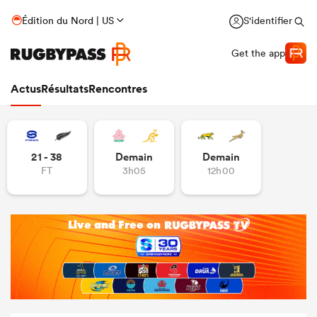
Édition du Nord | US
S'identifier
Get the app
Actus
Résultats
Rencontres
21 - 38
Demain
Demain
FT
3h05
12h00