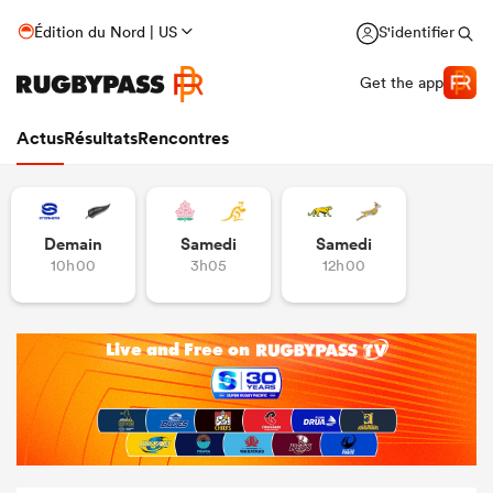
Édition du Nord | US
S'identifier
Get the app
Actus
Résultats
Rencontres
Demain
Samedi
Samedi
10h00
3h05
12h00