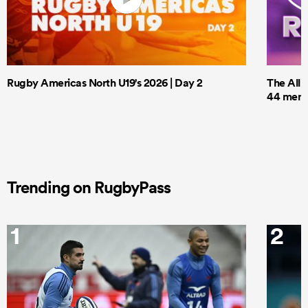
Rugby Americas North U19's 2026 | Day 2
The All 
44 men t
Trending on RugbyPass
1
2