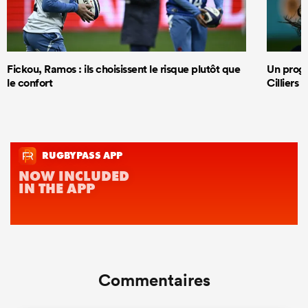
Fickou, Ramos : ils choisissent le risque plutôt que
Un progr
le confort
Cilliers 
Commentaires