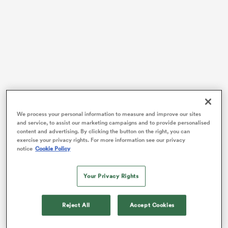
We process your personal information to measure and improve our sites
and service, to assist our marketing campaigns and to provide personalised
content and advertising. By clicking the button on the right, you can
exercise your privacy rights. For more information see our privacy
notice
Cookie Policy
Rencontre
U20 Six Nations
Your Privacy Rights
45 - 40
Reject All
Accept Cookies
France U20
Scotland U20
Temps complet