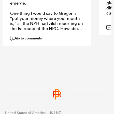
giv
emerge.
dif
cult
One thing I would say to Gregor is
“put your money where your mouth
is,” as the NZH had zilch reporting on
G
the 1st round of the NPC. How about
32
a weekend wrap of the games on
Go to comments
Monday, an article of the 5 players
3
who stand out each week, or even a
NPC team of the week to create more
interest?
...
United States of America | US | NZ