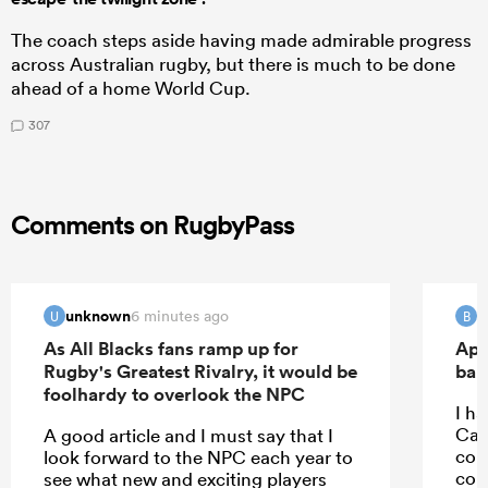
The coach steps aside having made admirable progress
across Australian rugby, but there is much to be done
ahead of a home World Cup.
307
Comments on RugbyPass
unknown
B
6 minutes ago
U
B
As All Blacks fans ramp up for
Apo
Rugby's Greatest Rivalry, it would be
ban
foolhardy to overlook the NPC
I ha
Car
A good article and I must say that I
con
look forward to the NPC each year to
con
see what new and exciting players