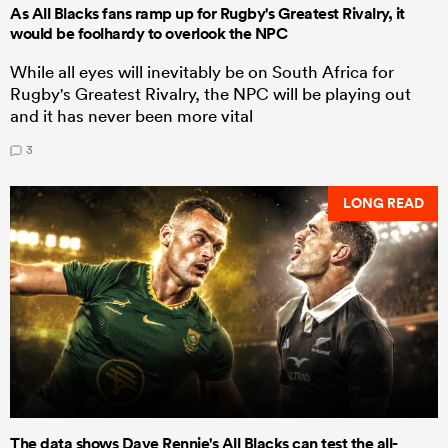
As All Blacks fans ramp up for Rugby's Greatest Rivalry, it
would be foolhardy to overlook the NPC
While all eyes will inevitably be on South Africa for
Rugby's Greatest Rivalry, the NPC will be playing out
and it has never been more vital
3
LONG READ
The data shows Dave Rennie's All Blacks can test the all-