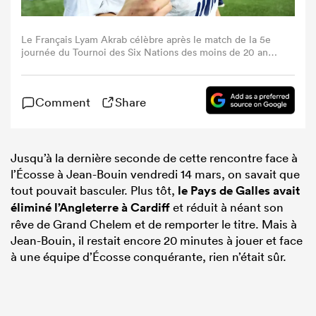
Le Français Lyam Akrab célèbre après le match de la 5e
journée du Tournoi des Six Nations des moins de 20 ans
2025 entre la France et l'Écosse au Stade Jean Bouin,
Paris, France, le vendredi 14 mars 2025 (Photo de Dave
Winter / Inpho)
Comment
Share
Jusqu’à la dernière seconde de cette rencontre face à
l’Écosse à Jean-Bouin vendredi 14 mars, on savait que
tout pouvait basculer. Plus tôt,
le Pays de Galles avait
éliminé l’Angleterre à Cardiff
et réduit à néant son
rêve de Grand Chelem et de remporter le titre. Mais à
Jean-Bouin, il restait encore 20 minutes à jouer et face
à une équipe d’Écosse conquérante, rien n’était sûr.