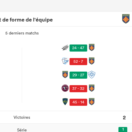
t de forme de l'équipe
5 derniers matchs
24 - 47
52 - 7
29 - 27
37 - 32
45 - 14
2
Victoires
1
Série