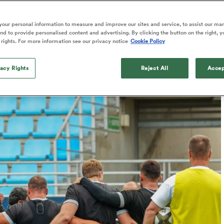
Published: 12 Juin 2026 04:31 PDT
our personal information to measure and improve our sites and service, to assist our ma
Updated: 12 June 2026 01:11 PDT
d to provide personalised content and advertising. By clicking the button on the right, y
 rights. For more information see our privacy notice
Cookie Policy
vacy Rights
Reject All
Accep