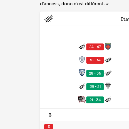
d’access, donc c’est différent. »
Eta
24 - 47
18 - 14
28 - 36
39 - 21
21 - 34
3
2