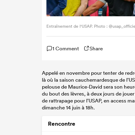
Entraînement de l'USAP. Photo : @usap_officie
1 Comment
Share
Appelé en novembre pour tenter de redres
là où la saison cauchemardesque de l’USA
pelouse de Maurice-David sera son heure d
du bout des lèvres, à deux jours de joue
de rattrapage pour l’USAP, en access matc
dimanche 14 juin à 18h.
Rencontre