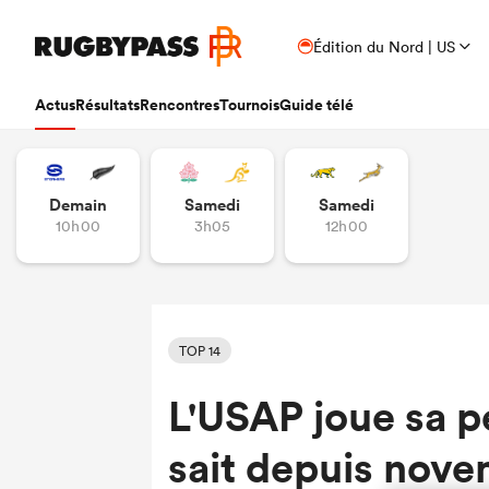
Édition du Nord | US
Actus
Résultats
Rencontres
Tournois
Guide télé
Demain
Samedi
Samedi
10h00
3h05
12h00
TOP 14
L'USAP joue sa p
sait depuis nov