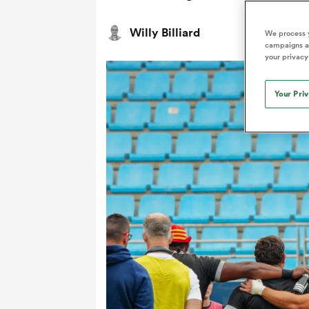
Willy Billiard
We process y
campaigns an
your privacy
Your Pri