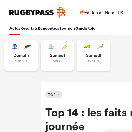
Édition du Nord | US
Actus
Résultats
Rencontres
Tournois
Guide télé
Demain
Samedi
Samedi
10h00
3h05
12h00
TOP 14
Top 14 : les fait
journée