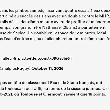
dans les jambes samedi, inscrivant quatre essais à eux deux
participé au succès des siens avec un doublé contre le MHR
rails dès la deuxième minute avant de profiter d’un énorme
temps, son grand frère Nathanaël (25 ans) a parfaitement
ouse de Sapiac. Un doublé en l’espace de 12 minutes, idéal
 l’eau d’entrée de jeu et aller chercher un troisième succè
 Hulleu 🔥
pic.twitter.com/xJ9GsJbi6T
analplusRugby)
October 11, 2025
pes en tête du classement
Pau
et le Stade français, qui
de toulousain ou l’UBB, au terme de la sixième journée. C’e
020-2021, où
Toulouse
et
Clermont
n’avaient que 18 points.