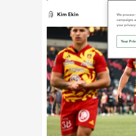
Kim Ekin
We process y
campaigns an
your privacy
Your Pri