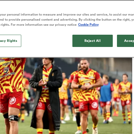
Published: 13 Octobre 2025 04:11 PDT
our personal information to measure and improve our sites and service, to assist our ma
Updated: 13 October 2025 03:06 PDT
d to provide personalised content and advertising. By clicking the button on the right, y
 rights. For more information see our privacy notice
Cookie Policy
vacy Rights
Reject All
Accep