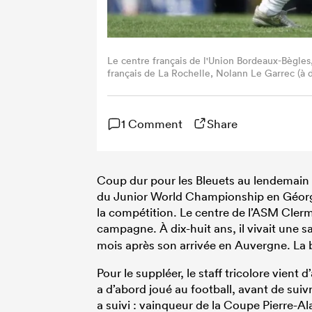
Le centre français de l'Union Bordeaux-Bègles
français de La Rochelle, Nolann Le Garrec (à d
Rochelle) et l'Union Bordeaux-Bègles (UBB) au
le 18 avril 2026. (Photo de XAVIER LEOTY / A
1 Comment
Share
Coup dur pour les Bleuets au lendemain de
du Junior World Championship en Géorgie.
la compétition. Le centre de l’ASM Clerm
campagne. À dix-huit ans, il vivait une sa
mois après son arrivée en Auvergne. La b
Pour le suppléer, le staff tricolore vient
a d’abord joué au football, avant de suivr
a suivi : vainqueur de la Coupe Pierre-