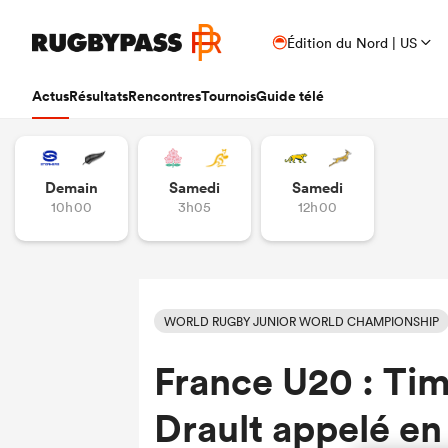
Édition du Nord | US
Actus
Résultats
Rencontres
Tournois
Guide télé
Demain
Samedi
Samedi
10h00
3h05
12h00
WORLD RUGBY JUNIOR WORLD CHAMPIONSHIP
France U20 : Timé
Drault appelé en