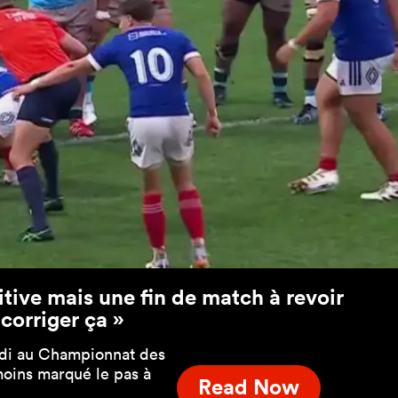
tive mais une fin de match à revoir
corriger ça »
edi au Championnat des
moins marqué le pas à
Read Now