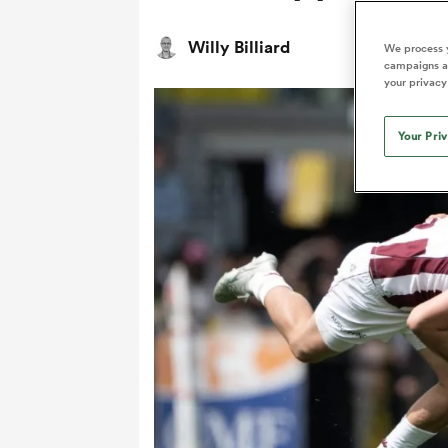
Willy Billiard
We process y
campaigns an
your privacy
Your Pri