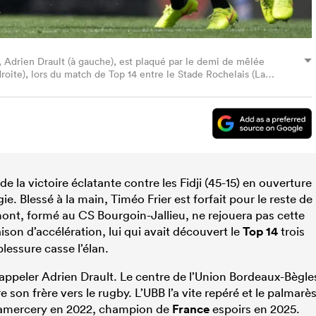
, Adrien Drault (à gauche), est plaqué par le demi de mêlée
roite), lors du match de Top 14 entre le Stade Rochelais (La
 stade Marcel-Deflandre de La Rochelle, dans l'ouest de la France,
FP via Getty Images)
 la victoire éclatante contre les Fidji (45-15) en ouverture
 Blessé à la main, Timéo Frier est forfait pour le reste de
ont, formé au CS Bourgoin-Jallieu, ne rejouera pas cette
ison d’accélération, lui qui avait découvert le
Top 14
trois
lessure casse l’élan.
 d’appeler Adrien Drault. Le centre de l’Union Bordeaux-Bègle
e son frère vers le rugby. L’UBB l’a vite repéré et le palmarè
Alamercery en 2022, champion de
France
espoirs en 2025.