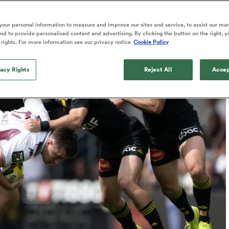
Published: 29 Juin 2026 06:45 PDT
our personal information to measure and improve our sites and service, to assist our ma
Updated: 29 June 2026 04:35 PDT
d to provide personalised content and advertising. By clicking the button on the right, y
 rights. For more information see our privacy notice
Cookie Policy
vacy Rights
Reject All
Accep