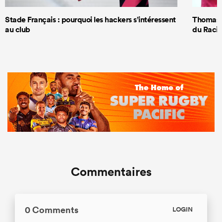
Stade Français : pourquoi les hackers s’intéressent
Thomas R
au club
du Racin
Commentaires
0 Comments
LOGIN