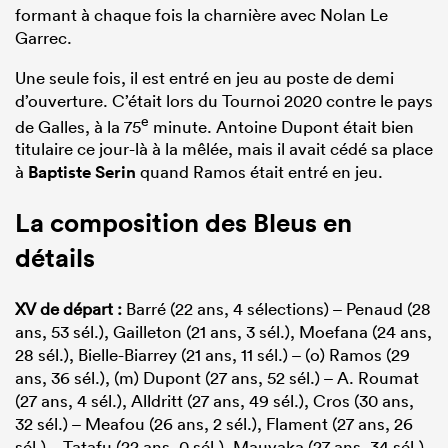
formant à chaque fois la charnière avec Nolan Le
Garrec.
Une seule fois, il est entré en jeu au poste de demi
d’ouverture. C’était lors du Tournoi 2020 contre le pays
e
de Galles, à la 75
minute. Antoine Dupont était bien
titulaire ce jour-là à la mêlée, mais il avait cédé sa place
à
Baptiste Serin
quand Ramos était entré en jeu.
La composition des Bleus en
détails
XV de départ :
Barré (22 ans, 4 sélections) – Penaud (28
ans, 53 sél.), Gailleton (21 ans, 3 sél.), Moefana (24 ans,
28 sél.), Bielle-Biarrey (21 ans, 11 sél.) – (o) Ramos (29
ans, 36 sél.), (m) Dupont (27 ans, 52 sél.) – A. Roumat
(27 ans, 4 sél.), Alldritt (27 ans, 49 sél.), Cros (30 ans,
32 sél.) – Meafou (26 ans, 2 sél.), Flament (27 ans, 26
sél.) – Tatafu (22 ans, 0 sél.), Mauvaka (27 ans, 34 sél.),