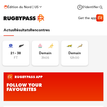
Édition du Nord | US
S'identifier
Get the app
Actus
Résultats
Rencontres
21 - 38
Demain
Demain
FT
3h05
12h00