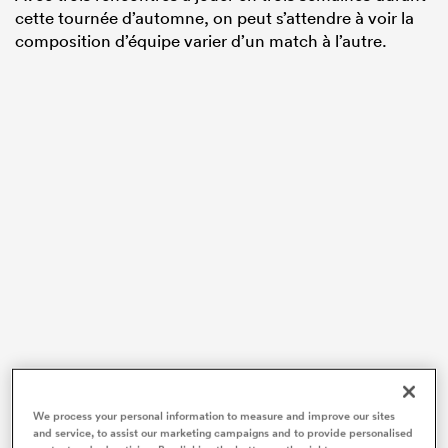
cette tournée d’automne, on peut s’attendre à voir la
composition d’équipe varier d’un match à l’autre.
Le Japon, qui s’avance en premier pour défier les Bleus
We process your personal information to measure and improve our sites
et précède la Nouvelle-Zélande et l’Argentine, fait
and service, to assist our marketing campaigns and to provide personalised