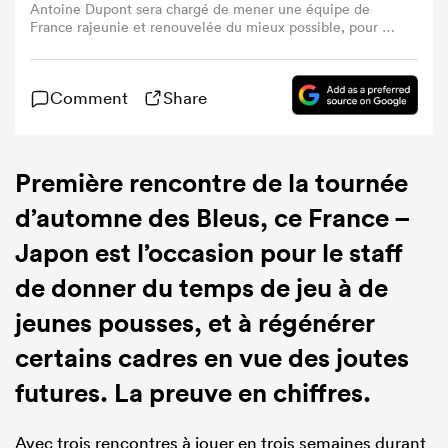
Antoine Dupont sera chargé de mener une équipe de
France rajeunie et renouvelée du mieux possible, pour le
premier match des Bleus dans ces Autumn Nations
Series. (Photo by ANNE-CHRISTINE POUJOULAT/AFP via
Getty Images)
Comment
Share
Première rencontre de la tournée
d’automne des Bleus, ce France –
Japon est l’occasion pour le staff
de donner du temps de jeu à de
jeunes pousses, et à régénérer
certains cadres en vue des joutes
futures. La preuve en chiffres.
Avec trois rencontres à jouer en trois semaines durant