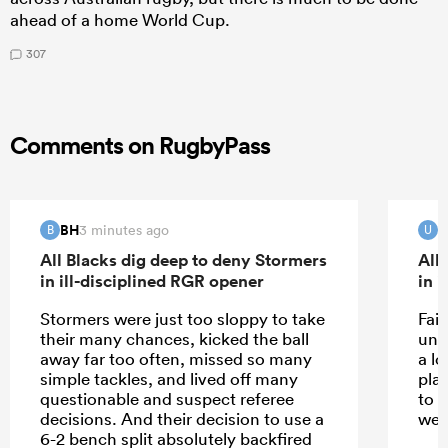
ahead of a home World Cup.
307
Comments on RugbyPass
BH
U
3 minutes ago
B
U
All Blacks dig deep to deny Stormers
All
in ill-disciplined RGR opener
in 
Stormers were just too sloppy to take
Fai
their many chances, kicked the ball
und
away far too often, missed so many
a l
simple tackles, and lived off many
pla
questionable and suspect referee
to 
decisions. And their decision to use a
wea
6-2 bench split absolutely backfired