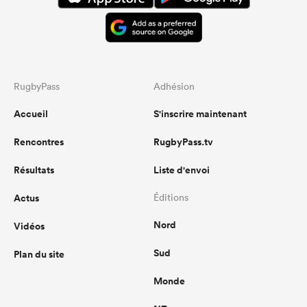
are dangerous with ball in hand and
can retain possession for long
periods of time. The bench made a
real difference and their discipline
and accuracy improved drastically to
dominate the end of the game.
RugbyPass
Adhésion
Accueil
S'inscrire maintenant
...
Rencontres
RugbyPass.tv
Résultats
Liste d'envoi
Actus
Éditions
Nord
Vidéos
Sud
Plan du site
Monde