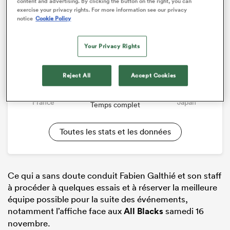
content and advertising. By clicking the button on the right, you can
figure d’adversaire le mois armé pour tenir tête à
exercise your privacy rights. For more information see our privacy
l’équipe de France.
notice
Cookie Policy
Rencontre
Internationals
Your Privacy Rights
52 - 12
Reject All
Accept Cookies
France
Japan
Temps complet
Toutes les stats et les données
Ce qui a sans doute conduit Fabien Galthié et son staff
à procéder à quelques essais et à réserver la meilleure
équipe possible pour la suite des événements,
notamment l’affiche face aux
All Blacks
samedi 16
novembre.