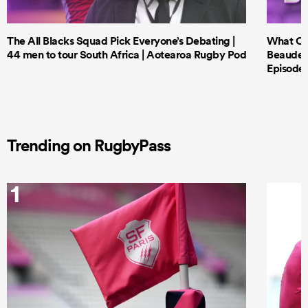
The All Blacks Squad Pick Everyone’s Debating |
What Cri
44 men to tour South Africa | Aotearoa Rugby Pod
Beauden 
Episode 
Trending on RugbyPass
1
2