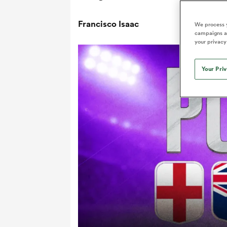
Francisco Isaac
We process y
campaigns an
your privacy
Your Pri