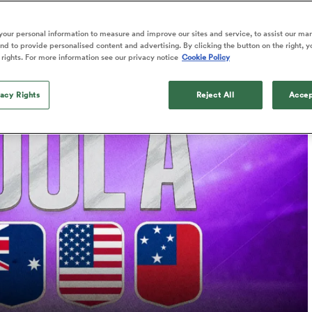
Published: 22 Août 2025 04:30 PDT
our personal information to measure and improve our sites and service, to assist our ma
Updated: 22 August 2025 06:11 PDT
d to provide personalised content and advertising. By clicking the button on the right, y
 rights. For more information see our privacy notice
Cookie Policy
vacy Rights
Reject All
Accep