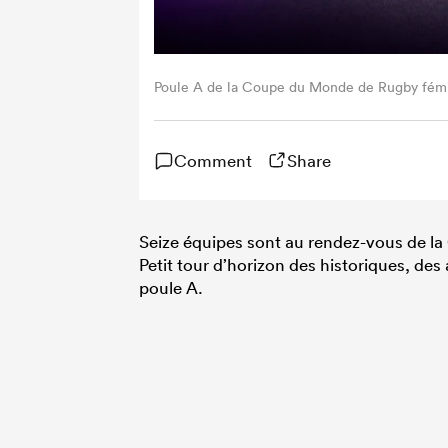
Poule A de la Coupe du Monde de Rugby fémi
Comment
Share
Seize équipes sont au rendez-vous de l
Petit tour d’horizon des historiques, de
poule A.