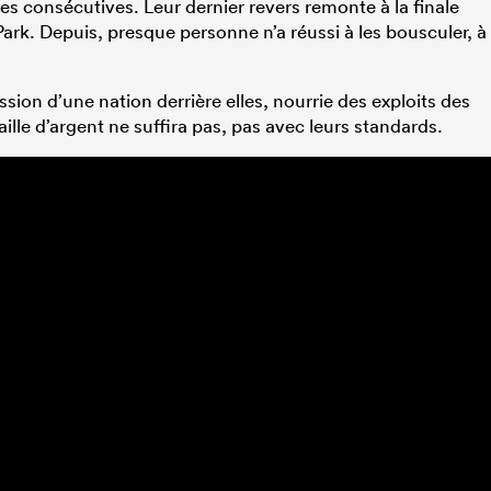
res consécutives. Leur dernier revers remonte à la finale
ark. Depuis, presque personne n’a réussi à les bousculer, à
ession d’une nation derrière elles, nourrie des exploits des
lle d’argent ne suffira pas, pas avec leurs standards.