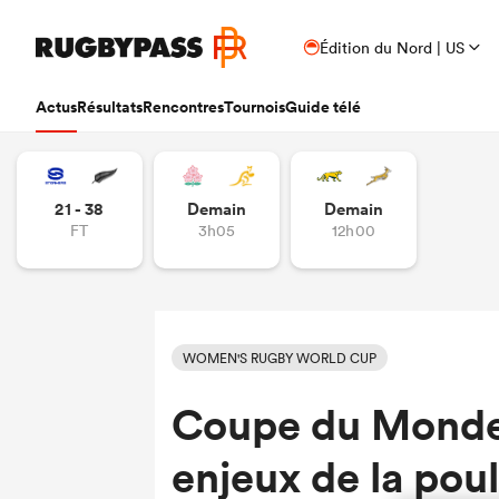
Édition du Nord | US
Actus
Résultats
Rencontres
Tournois
Guide télé
21 - 38
Demain
Demain
FT
3h05
12h00
WOMEN'S RUGBY WORLD CUP
Coupe du Monde 
enjeux de la pou