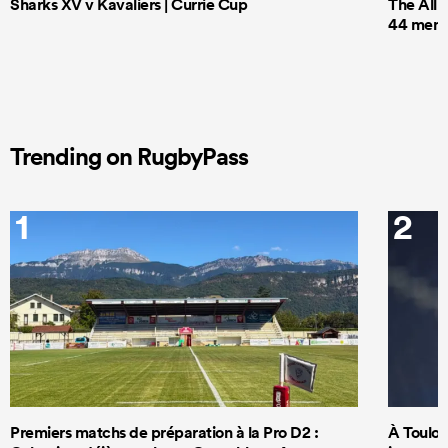
Sharks XV v Kavaliers | Currie Cup
The All 
44 men t
Trending on RugbyPass
1
2
Premiers matchs de préparation à la Pro D2 :
À Toulous