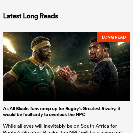
Latest Long Reads
LONG READ
As All Blacks fans ramp up for Rugby's Greatest Rivalry, it
would be foolhardy to overlook the NPC
While all eyes will inevitably be on South Africa for
Rugby's Greatest Rivalry, the NPC will be playing out