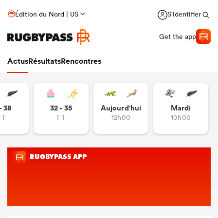
Édition du Nord | US
S'identifier
Get the app
Actus
Résultats
Rencontres
- 38
32 - 35
Aujourd'hui
Mardi
FT
FT
12h00
10h00