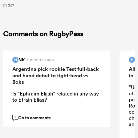
307
Comments on RugbyPass
NK
17 minutes ago
N
P
Argentina pick rookie Test full-back
All
and hand debut to tight-head vs
in 
Boks
“Un
etc
Is “Ephraim Elijah” related in any way
perf
to Efrain Elias?
Rob
con
Go to comments
cho
1
and 