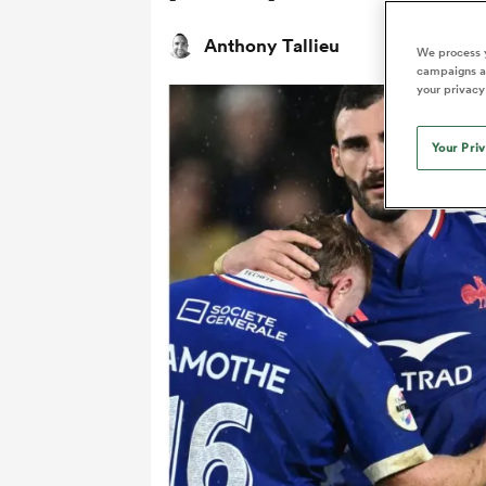
Anthony Tallieu
We process y
campaigns an
your privacy
Your Pri