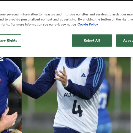
Published: 28 Janvier 2026 07:04 PST
our personal information to measure and improve our sites and service, to assist our ma
d to provide personalised content and advertising. By clicking the button on the right, y
 rights. For more information see our privacy notice
Cookie Policy
vacy Rights
Reject All
Accep