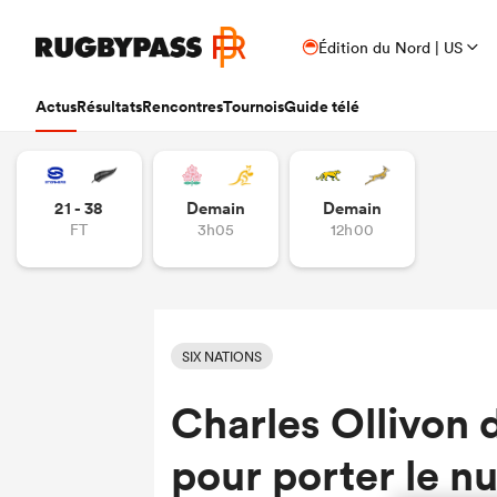
Édition du Nord | US
Actus
Résultats
Rencontres
Tournois
Guide télé
21 - 38
Demain
Demain
FT
3h05
12h00
SIX NATIONS
Charles Ollivon
pour porter le nu