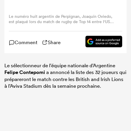
Le numéro huit argentin de Perpignan, Joaquín Oviedo,
est plaqué lors du match de rugby de Top 14 entre l'USA
Perpignan et l'ASM Clermont Auvergne au stade Aimé-
Giral de Perpignan, dans le sud-ouest de la France, le 11
mai 2024. (Photo par Matthieu RONDEL / AFP) (Photo par
Comment
Share
MATTHIEU RONDEL/AFP via Getty Images)
Le sélectionneur de l’équipe nationale d’Argentine
Felipe Contepomi
a annoncé la liste des 32 joueurs qui
prépareront le match contre les British and Irish Lions
à l’Aviva Stadium dès la semaine prochaine.