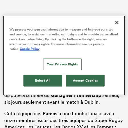
We process your personal information to measure and improve our sites
and service, to assist our marketing campaigns and to provide personalised
content and advertising. By clicking the button on the right, you can
exercise your privacy rights. For more information see our privacy
notice
Cookie Policy
Contepomi, qui était capitaine lors du dernier match
Your Privacy Rights
entre les deux équipes en 2005 (25-25), devra se passer
d’une grande partie de son effectif habituel, encore
Reject All
Accept Cookies
engagé dans le
Top 14
cette saison, mais pourra
compter sur son capitaine
Julian Montoya
, qui
disputera la finale du
Gallagher Premiership
samedi,
six jours seulement avant le match à Dublin.
Cette équipe des
Pumas
a une touche locale, avec
onze membres issus des trois équipes du Super Rugby
Americas, les Tarucas, les Dogos XV et les Pampas :