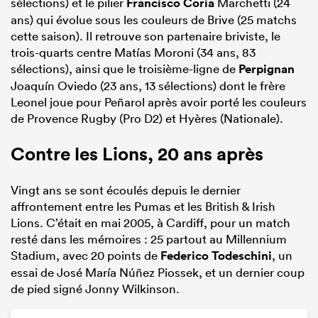
sélections) et le pilier
Francisco Coria
Marchetti (24
ans) qui évolue sous les couleurs de Brive (25 matchs
cette saison). Il retrouve son partenaire briviste, le
trois-quarts centre Matías Moroni (34 ans, 83
sélections), ainsi que le troisième-ligne de
Perpignan
Joaquín Oviedo (23 ans, 13 sélections) dont le frère
Leonel joue pour Peñarol après avoir porté les couleurs
de Provence Rugby (Pro D2) et Hyères (Nationale).
Contre les Lions, 20 ans après
Vingt ans se sont écoulés depuis le dernier
affrontement entre les Pumas et les British & Irish
Lions. C’était en mai 2005, à Cardiff, pour un match
resté dans les mémoires : 25 partout au Millennium
Stadium, avec 20 points de
Federico Todeschini
, un
essai de José María Núñez Piossek, et un dernier coup
de pied signé Jonny Wilkinson.