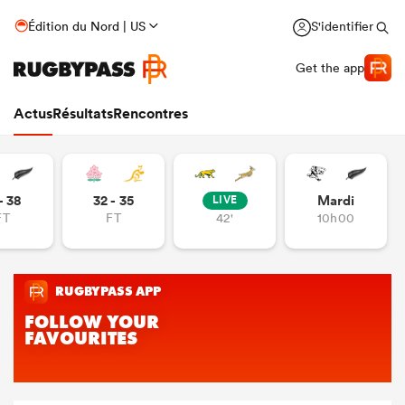
Édition du Nord | US
S'identifier
Get the app
Actus
Résultats
Rencontres
- 38
32 - 35
Mardi
LIVE
FT
FT
42'
10h00