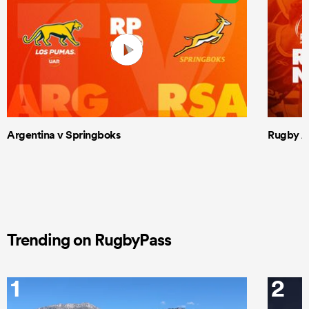
Argentina v Springboks
Rugby Am
Trending on RugbyPass
1
2