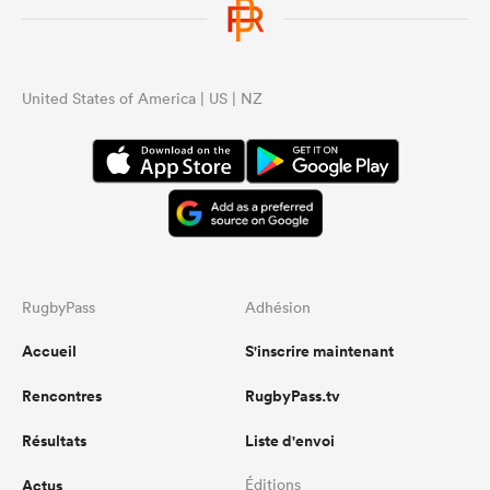
United States of America | US | NZ
RugbyPass
Adhésion
Accueil
S'inscrire maintenant
Rencontres
RugbyPass.tv
Résultats
Liste d'envoi
Actus
Éditions