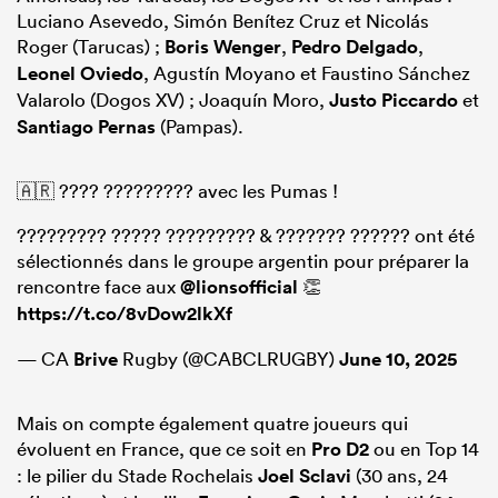
Luciano Asevedo, Simón Benítez Cruz et Nicolás
Roger (Tarucas) ;
Boris Wenger
,
Pedro Delgado
,
Leonel Oviedo
, Agustín Moyano et Faustino Sánchez
Valarolo (Dogos XV) ; Joaquín Moro,
Justo Piccardo
et
Santiago Pernas
(Pampas).
🇦🇷 ???? ????????? avec les Pumas !
????????? ????? ????????? & ??????? ?????? ont été
sélectionnés dans le groupe argentin pour préparer la
rencontre face aux
@lionsofficial
👏
https://t.co/8vDow2lkXf
— CA
Brive
Rugby (@CABCLRUGBY)
June 10, 2025
Mais on compte également quatre joueurs qui
évoluent en France, que ce soit en
Pro D2
ou en Top 14
: le pilier du Stade Rochelais
Joel Sclavi
(30 ans, 24