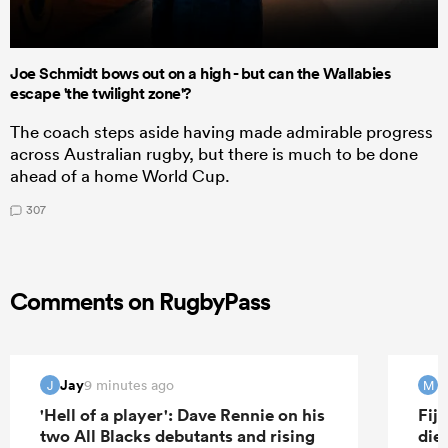
Joe Schmidt bows out on a high - but can the Wallabies
escape 'the twilight zone'?
The coach steps aside having made admirable progress
across Australian rugby, but there is much to be done
ahead of a home World Cup.
307
Comments on RugbyPass
Jay
M
9 minutes ago
J
M
'Hell of a player': Dave Rennie on his
Fij
two All Blacks debutants and rising
die