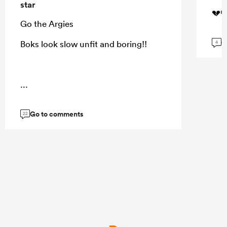
star
💔🕊
Go the Argies
G
Boks look slow unfit and boring!!
4
...
Go to comments
22