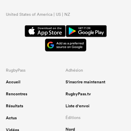
United States of America | US | NZ
RugbyPass
Adhésion
Accueil
S'inscrire maintenant
Rencontres
RugbyPass.tv
Résultats
Liste d'envoi
Actus
Éditions
Nord
Vidéos