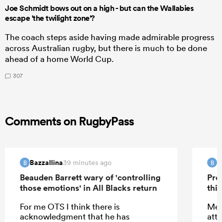
Joe Schmidt bows out on a high - but can the Wallabies
escape 'the twilight zone'?
The coach steps aside having made admirable progress
across Australian rugby, but there is much to be done
ahead of a home World Cup.
307
Comments on RugbyPass
Bazzallina
B
39 minutes ago
B
B
Beauden Barrett wary of 'controlling
Pre
those emotions' in All Blacks return
this
For me OTS I think there is
Meh
acknowledgment that he has
att