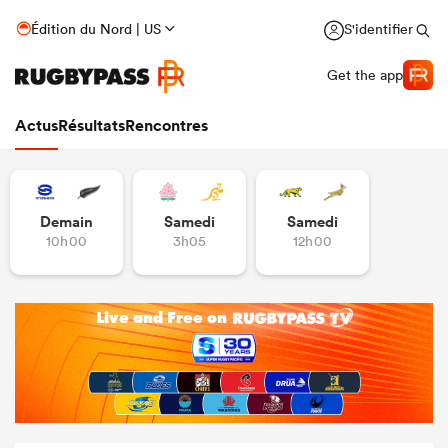
Édition du Nord | US
S'identifier
Get the app
Actus
Résultats
Rencontres
Demain
Samedi
Samedi
10h00
3h05
12h00