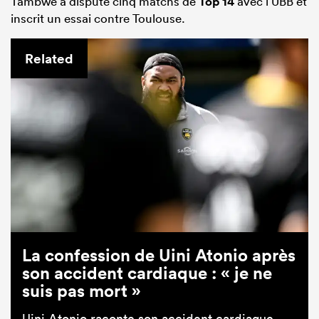
Tambwe a disputé cinq matchs de
Top 14
avec l’UBB et
inscrit un essai contre Toulouse.
Related
La confession de Uini Atonio après
son accident cardiaque : « je ne
suis pas mort »
Uini Atonio raconte son accident cardiaque