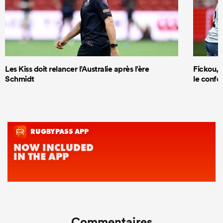
Les Kiss doit relancer l’Australie après l’ère
Fickou, R
Schmidt
le confor
Commentaires