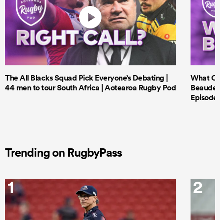
The All Blacks Squad Pick Everyone’s Debating |
What Cri
44 men to tour South Africa | Aotearoa Rugby Pod
Beauden 
Episode 
Trending on RugbyPass
1
2