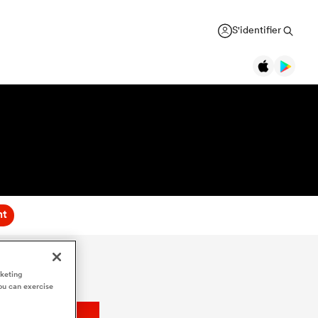
S'identifier
nt
rketing
ou can exercise