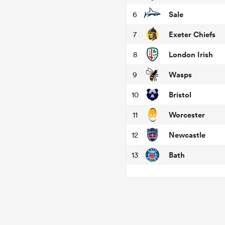
Sale
6
Exeter Chiefs
7
London Irish
8
Wasps
9
Bristol
10
Worcester
11
Newcastle
12
Bath
13