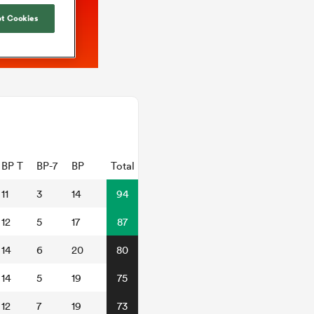
t Cookies
BP T
BP-7
BP
Total
11
3
14
94
12
5
17
87
14
6
20
80
14
5
19
75
12
7
19
73