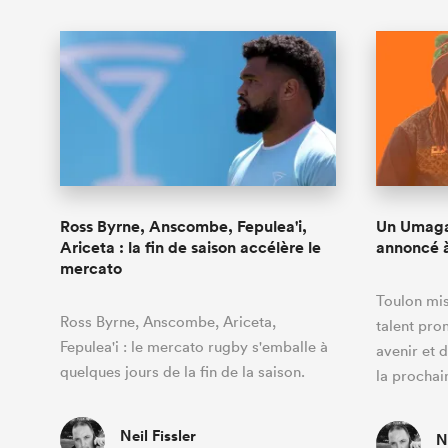
Ross Byrne, Anscombe, Fepulea'i,
Un Umaga
Ariceta : la fin de saison accélère le
annoncé à
mercato
Toulon mi
Ross Byrne, Anscombe, Ariceta,
talent pro
Fepulea'i : le mercato rugby s'emballe à
avenir et 
quelques jours de la fin de la saison.
la procha
Neil Fissler
N