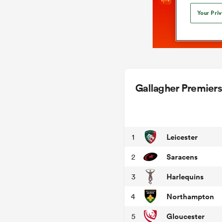
Your Pri
Gallagher Premiers
Leicester
1
Saracens
2
Harlequins
3
Northampton
4
Gloucester
5