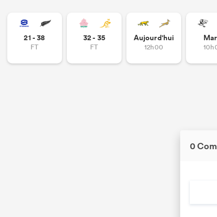
21 - 38
32 - 35
Aujourd'hui
Mar
FT
FT
12h00
10h
0 Com