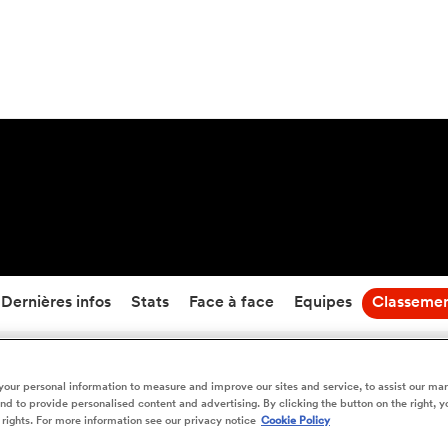
41
-
12
Temps écoulé
Dernières infos
Stats
Face à face
Equipes
Classeme
Wasps vs Worcester - Classement en direct
our personal information to measure and improve our sites and service, to assist our ma
d to provide personalised content and advertising. By clicking the button on the right, y
 rights. For more information see our privacy notice
Cookie Policy