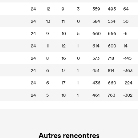
24
12
9
3
559
495
64
24
13
11
0
584
534
50
24
9
10
5
660
666
-6
24
11
12
1
614
600
14
24
8
16
0
573
718
-145
24
6
17
1
451
814
-363
24
6
17
1
436
660
-224
24
5
18
1
461
763
-302
Autres rencontres