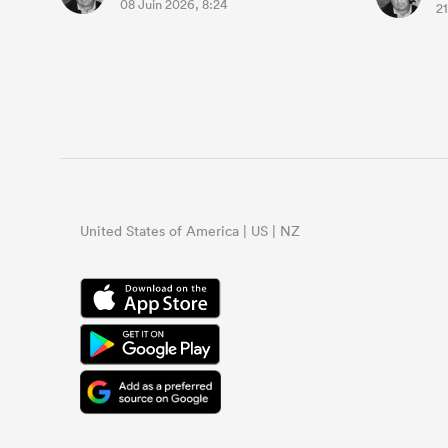
08 Juin 2026, 8:24
21
United States of America | US | NZ