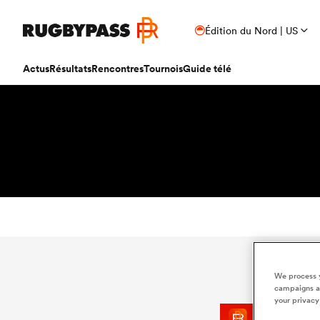
Édition du Nord | US
Actus
Résultats
Rencontres
Tournois
Guide télé
We process y
campaigns an
your privacy