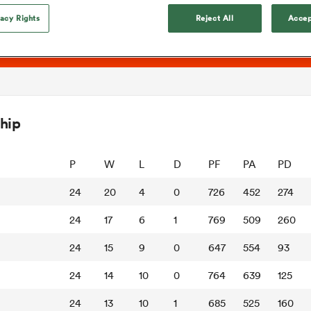
vacy Rights
Reject All
Accep
hip
P
W
L
D
PF
PA
PD
24
20
4
0
726
452
274
24
17
6
1
769
509
260
24
15
9
0
647
554
93
24
14
10
0
764
639
125
24
13
10
1
685
525
160