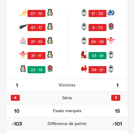
57 - 10
17 - 33
47 - 17
8 - 73
27 - 10
24 - 39
31 - 17
33 - 41
23 - 18
34 - 21
1
1
Victoires
4
Série
3
10
15
Essais marqués
-103
-101
Différence de points