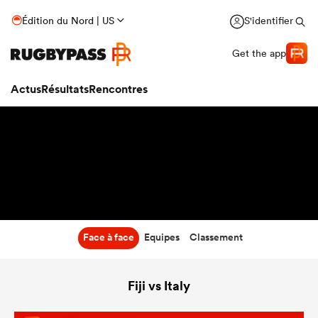
8:40
Édition du Nord | US
S'identifier
21 Nov 26
Get the app
Actus
Résultats
Rencontres
Face à face
Equipes
Classement
Fiji vs Italy