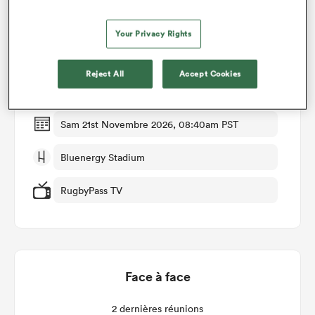
Détails du match
Your Privacy Rights
Italy v Fiji
Reject All
Accept Cookies
Manche 6
Sam 21st Novembre 2026, 08:40am PST
Bluenergy Stadium
RugbyPass TV
Face à face
2 dernières réunions