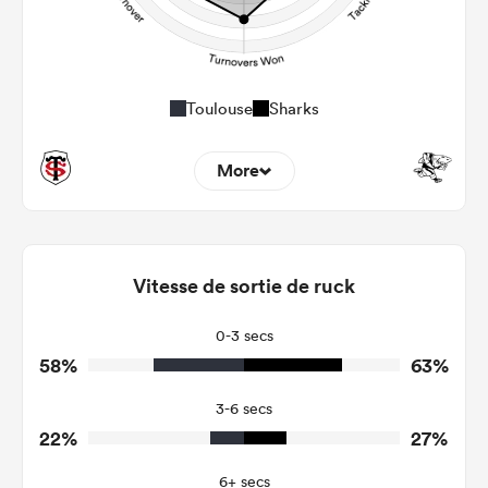
Toulouse
Sharks
More
7
6
Dominant Tackles
118
121
Vitesse de sortie de ruck
Tackles Made
22
25
Tackles Missed
0-3 secs
58%
63%
2
5
Turnovers Won
3-6 secs
1
3
Tackle Turnover
22%
27%
17
16
Tackle Offload Allowed
6+ secs