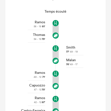
Temps écoulé
Ramos
56 - 19
81'
Thomas
54 - 19
79'
Smith
77'
49 - 19
Malan
76'
49 - 17
Ramos
49 - 12
71'
Capuozzo
47 - 12
70'
Ramos
42 - 12
67'
Castro-Ferreira