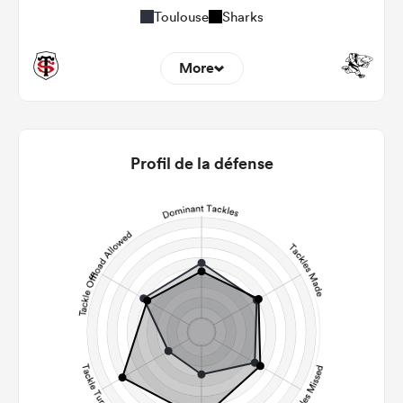
Toulouse
Sharks
More
13
12
22m Entries
4.31
1.58
Profil de la défense
22m Conversion
9
5
Line Breaks
119
127
Carries
25
28
Kicks
272
257
Post Contact Meters