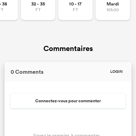
- 38
32 - 35
10 - 17
Mardi
FT
FT
FT
10h00
Commentaires
0 Comments
LOGIN
Connectez-vous pour commenter
Soyez le premier à commenter...