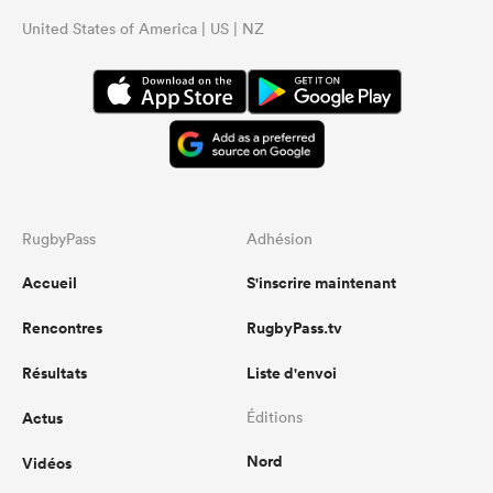
United States of America | US | NZ
RugbyPass
Adhésion
Accueil
S'inscrire maintenant
Rencontres
RugbyPass.tv
Résultats
Liste d'envoi
Actus
Éditions
Nord
Vidéos