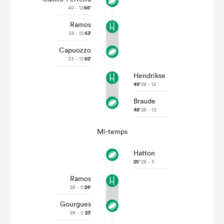
40 - 12
66'
Ramos
35 - 12
63'
Capuozzo
33 - 12
62'
Hendrikse
49'
28 - 12
Braude
48'
28 - 10
Mi-temps
Hatton
25'
28 - 5
Ramos
28 - 0
24'
Gourgues
26 - 0
23'