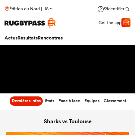
56
-
19
Édition du Nord | US
S'identifier
Temps écoulé
Get the app
Actus
Résultats
Rencontres
Dernières infos
Stats
Face à face
Equipes
Classement
Sharks vs Toulouse