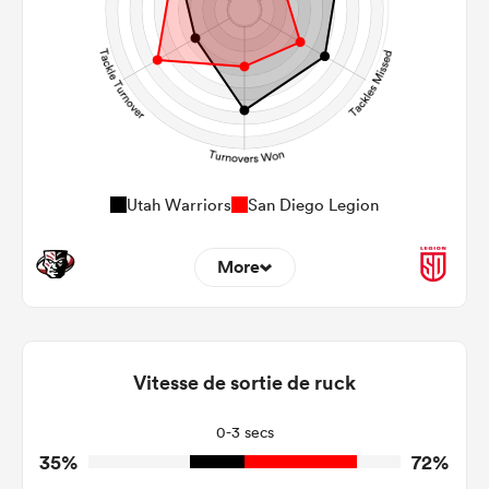
Utah Warriors
San Diego Legion
More
12
6
Dominant Tackles
209
65
Vitesse de sortie de ruck
Tackles Made
40
26
Tackles Missed
0-3 secs
35%
72%
6
3
Turnovers Won