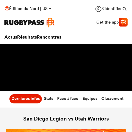
38
-
31
Édition du Nord | US
S'identifier
Temps écoulé
Get the app
Actus
Résultats
Rencontres
Dernières infos
Stats
Face à face
Equipes
Classement
San Diego Legion vs Utah Warriors