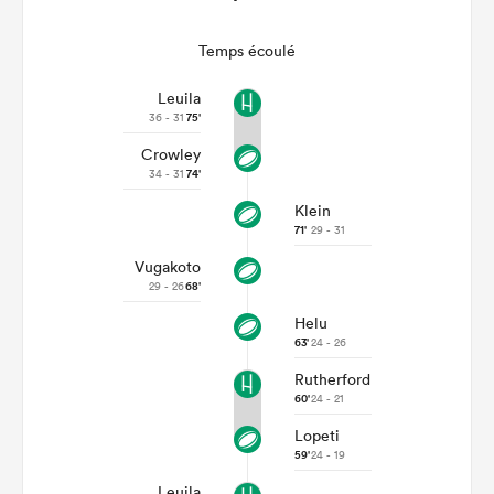
Temps écoulé
Leuila
36 - 31
75'
Crowley
34 - 31
74'
Klein
71'
29 - 31
Vugakoto
29 - 26
68'
Helu
63'
24 - 26
Rutherford
60'
24 - 21
Lopeti
59'
24 - 19
Leuila