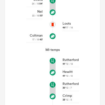
24 - 14
54'
Nel
22 - 14
53'
Loots
46'
17 - 14
Coltman
17 - 14
43'
Mi-temps
Rutherford
41'
12 - 14
Hewitt
41'
12 - 12
Rutherford
35'
12 - 7
Crimp
33'
12 - 5