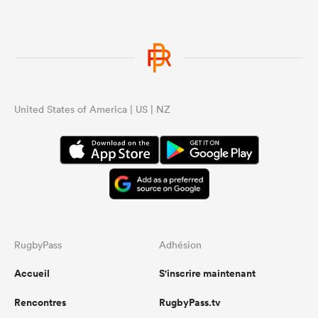
United States of America | US | NZ
RugbyPass
Adhésion
Accueil
S'inscrire maintenant
Rencontres
RugbyPass.tv