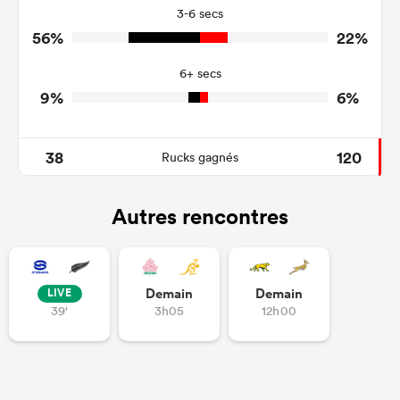
3-6 secs
1
2
Tackle Turnover
56%
22%
8
9
Tackle Offload Allowed
6+ secs
9%
6%
38
120
Rucks gagnés
Autres rencontres
Demain
Demain
LIVE
39'
3h05
12h00