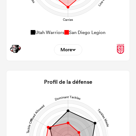
Utah Warriors
San Diego Legion
More
12
12
22m Entries
2.58
2.58
Profil de la défense
22m Conversion
6
7
Line Breaks
62
146
Carries
16
22
Kicks
153
359
Post Contact Meters