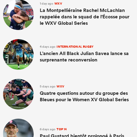
1 day ago
WXV
La Montpelliéraine Rachel McLachlan
rappelée dans le squad de l'Écosse pour
le WXV Global Series
4 days ago
INTERNATIONAL RUGBY
L’ancien All Black Julian Savea lance sa
surprenante reconversion
5 days ago
WXV
Quatre questions autour du groupe des
Bleues pour le Women XV Global Series
6 days ago
TOP 14
Paul Gustard bientôt prolongé à Paris