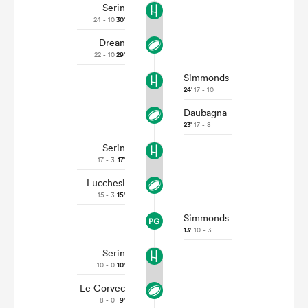
Serin
24 - 10
30'
Drean
22 - 10
29'
Simmonds
24'
17 - 10
Daubagna
23'
17 - 8
Serin
17 - 3
17'
Lucchesi
15 - 3
15'
Simmonds
13'
10 - 3
Serin
10 - 0
10'
Le Corvec
8 - 0
9'