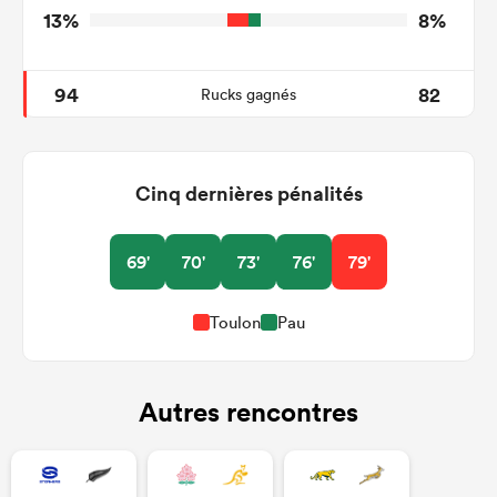
13%
8%
94
82
Rucks gagnés
Cinq dernières pénalités
69'
70'
73'
76'
79'
Toulon
Pau
Autres rencontres