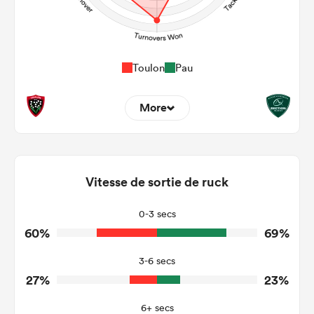
Toulon
Pau
More
7
13
Dominant Tackles
126
154
Vitesse de sortie de ruck
Tackles Made
17
32
Tackles Missed
0-3 secs
60%
69%
5
1
Turnovers Won
3-6 secs
2
1
Tackle Turnover
27%
23%
4
20
Tackle Offload Allowed
6+ secs