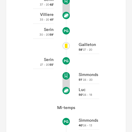
37 - 20
62'
Villiere
35 - 20
61'
Serin
30 - 20
59'
Gailleton
58'
27 - 20
Serin
27 - 20
55'
Simmonds
51'
24 - 20
Luc
50'
24 - 18
Mi-temps
Simmonds
40'
24 - 13