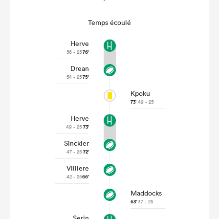
Temps écoulé
Herve
56 - 25
76'
Drean
54 - 25
75'
Kpoku
73'
49 - 25
Herve
49 - 25
73'
Sinckler
47 - 25
72'
Villiere
42 - 25
66'
Maddocks
63'
37 - 25
Serin