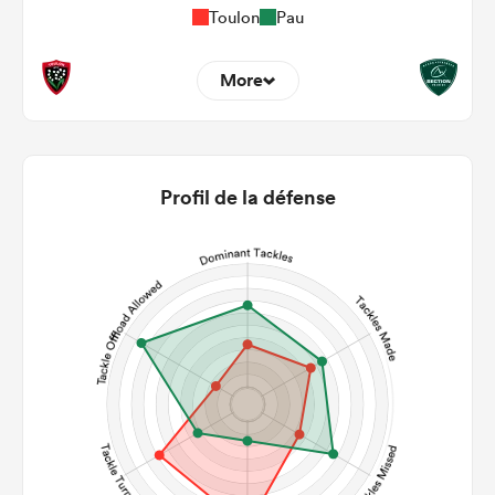
Toulon
Pau
More
11
9
22m Entries
4.55
2.11
Profil de la défense
22m Conversion
7
3
Line Breaks
138
100
Carries
22
14
Kicks
309
274
Post Contact Meters