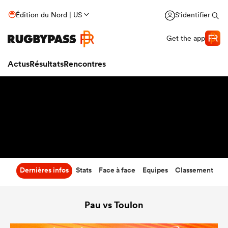
56
-
25
Édition du Nord | US
S'identifier
Temps écoulé
Get the app
Actus
Résultats
Rencontres
Dernières infos
Stats
Face à face
Equipes
Classement
Pau vs Toulon