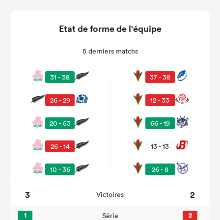
Etat de forme de l'équipe
5 derniers matchs
31 - 38
37 - 38
26 - 29
12 - 33
20 - 53
66 - 19
26 - 14
13 - 13
10 - 36
26 - 8
3
2
Victoires
1
Série
2