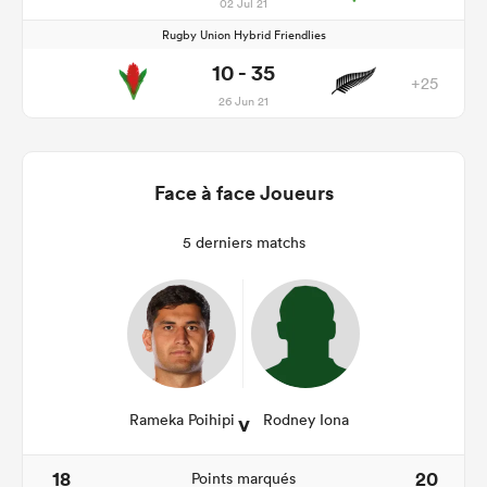
02 Jul 21
Rugby Union Hybrid Friendlies
10 - 35
+25
26 Jun 21
Face à face Joueurs
5 derniers matchs
v
Rameka Poihipi
Rodney Iona
18
20
Points marqués