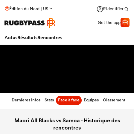
38
-
21
Édition du Nord | US
S'identifier
Temps écoulé
Get the app
Actus
Résultats
Rencontres
Dernières infos
Stats
Face à face
Equipes
Classement
Maori All Blacks vs Samoa - Historique des
rencontres