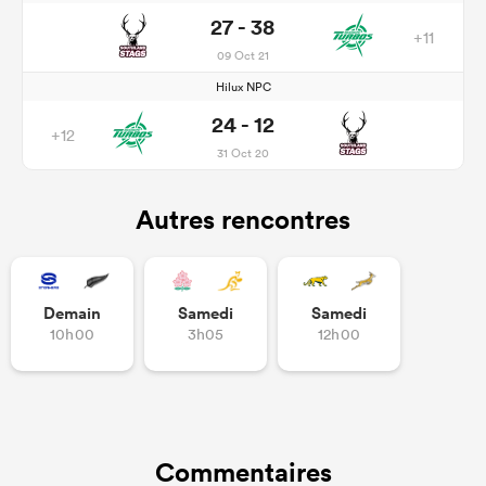
27 - 38
+11
09 Oct 21
Hilux NPC
24 - 12
+12
31 Oct 20
Autres rencontres
Demain
Samedi
Samedi
10h00
3h05
12h00
Commentaires