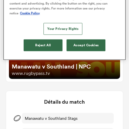
Upcoming
content and advertising. By clicking the button on the right, you can
exercise your privacy rights. For more information see our privacy
notice
Cookie Policy
Your Privacy Rights
Reject All
Accept Cookies
Manawatu v Southland | NPC
www.rugbypass.tv
Détails du match
Manawatu v Southland Stags