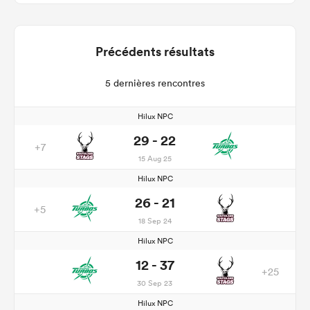
Précédents résultats
5 dernières rencontres
Hilux NPC
29 - 22
+7
15 Aug 25
Hilux NPC
26 - 21
+5
18 Sep 24
Hilux NPC
12 - 37
+25
30 Sep 23
Hilux NPC