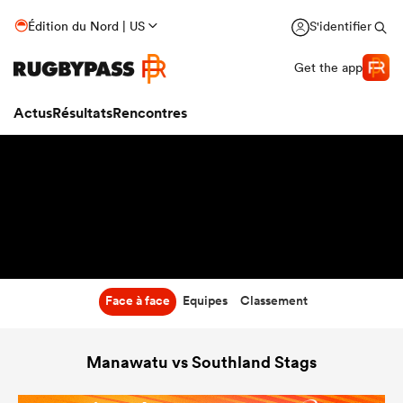
22:05
Édition du Nord | US
S'identifier
08 Août 26
Get the app
Actus
Résultats
Rencontres
Face à face
Equipes
Classement
Manawatu vs Southland Stags