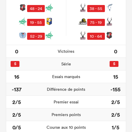
48 - 24
38 - 55
19 - 55
75 - 19
52 - 29
10 - 64
0
0
Victoires
5
Série
5
16
15
Essais marqués
-137
-155
Différence de points
2/5
2/5
Premier essai
2/5
2/5
Premiers points
0/5
1/5
Course aux 10 points