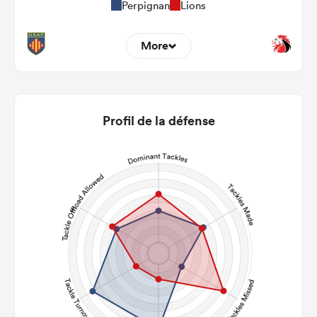
Perpignan
Lions
More
7
5
22m Entries
2.43
3.4
Profil de la défense
22m Conversion
5
2
Line Breaks
88
85
Carries
32
38
Kicks
261
209
Post Contact Meters