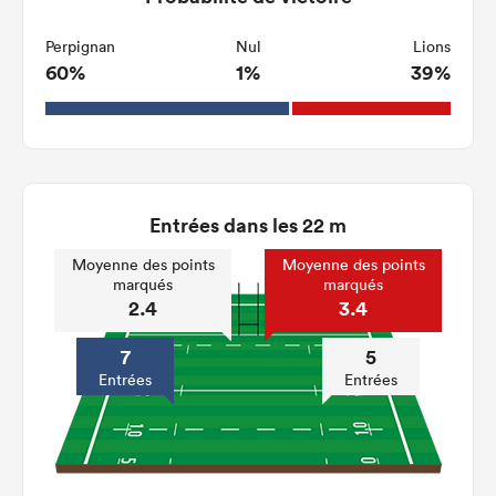
Perpignan
Nul
Lions
60%
1%
39%
Entrées dans les 22 m
Moyenne des points
Moyenne des points
marqués
marqués
2.4
3.4
7
5
Entrées
Entrées