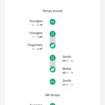
Temps écoulé
Aucagne
20 - 20
72'
Aucagne
17 - 20
68'
Duguivalu
15 - 20
67'
Smith
64'
10 - 20
Botha
63'
10 - 18
Smith
57'
10 - 13
Mi-temps