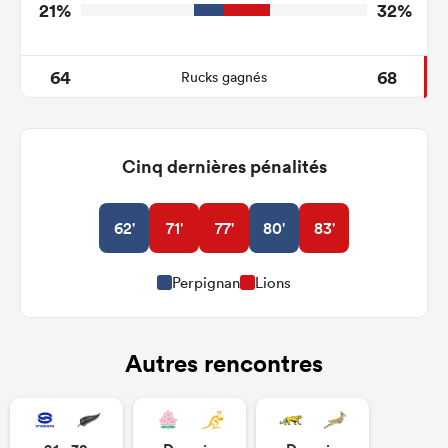
21%
32%
64
68
Rucks gagnés
Cinq dernières pénalités
62'
71'
77'
80'
83'
Perpignan
Lions
Autres rencontres