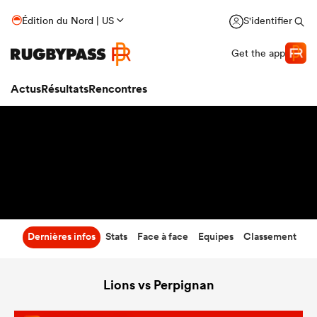
20
-
20
Édition du Nord | US
S'identifier
Temps écoulé
Get the app
Actus
Résultats
Rencontres
Dernières infos
Stats
Face à face
Equipes
Classement
Lions vs Perpignan