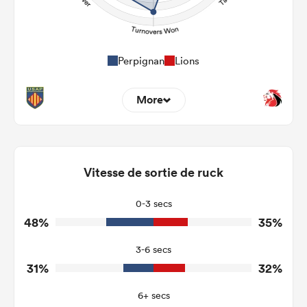
Perpignan
Lions
More
6
9
Dominant Tackles
113
108
Vitesse de sortie de ruck
Tackles Made
6
23
Tackles Missed
0-3 secs
48%
35%
8
2
Turnovers Won
3-6 secs
4
1
Tackle Turnover
31%
32%
8
9
Tackle Offload Allowed
6+ secs