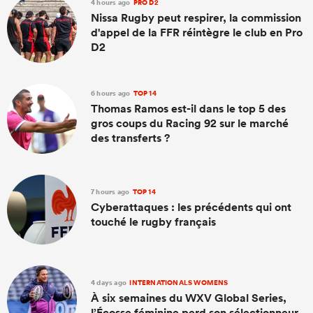
4 hours ago
PRO D2
Nissa Rugby peut respirer, la commission
d'appel de la FFR réintègre le club en Pro
D2
6 hours ago
TOP 14
Thomas Ramos est-il dans le top 5 des
gros coups du Racing 92 sur le marché
des transferts ?
7 hours ago
TOP 14
Cyberattaques : les précédents qui ont
touché le rugby français
4 days ago
INTERNATIONALS WOMENS
À six semaines du WXV Global Series,
l’Écosse féminine perd son sélectionneur