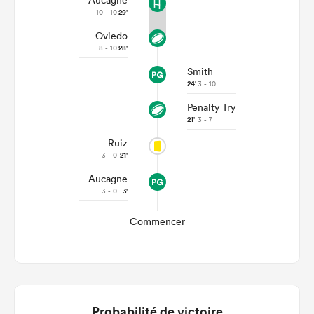
Aucagne
10 - 10
29'
Oviedo
8 - 10
28'
Smith
24'
3 - 10
Penalty Try
21'
3 - 7
Ruiz
3 - 0
21'
Aucagne
3 - 0
3'
Commencer
Probabilité de victoire