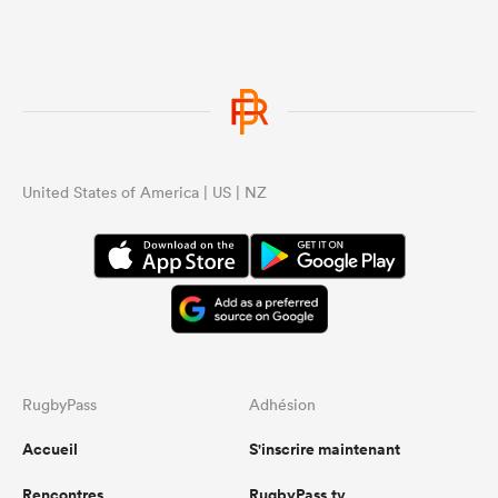
United States of America | US | NZ
RugbyPass
Adhésion
Accueil
S'inscrire maintenant
Rencontres
RugbyPass.tv