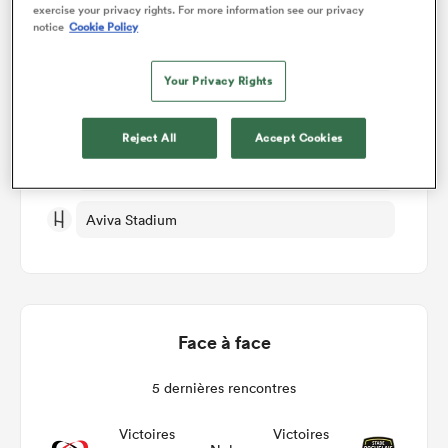
Détails du match
exercise your privacy rights. For more information see our privacy
notice
Cookie Policy
Ulster v Stade Rochelais
Your Privacy Rights
Manche 2
Reject All
Accept Cookies
Sam 17th Décembre 2022, 09:30am PST
Aviva Stadium
Face à face
5 dernières rencontres
Victoires
Victoires