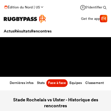
29
-
36
Édition du Nord | US
S'identifier
Temps écoulé
Get the app
Actus
Résultats
Rencontres
Dernières infos
Stats
Face à face
Equipes
Classement
Stade Rochelais vs Ulster - Historique des
rencontres