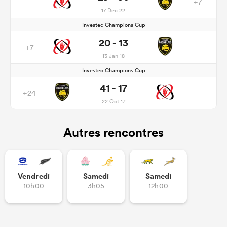
+7
17 Dec 22
Investec Champions Cup
20 - 13
+7
13 Jan 18
Investec Champions Cup
41 - 17
+24
22 Oct 17
Autres rencontres
Vendredi
Samedi
Samedi
10h00
3h05
12h00