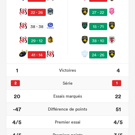
22 - 26
27 - 22
38 - 38
15 - 71
29 - 12
38 - 10
41 - 14
24 - 26
1
4
Victoires
2
Série
1
20
22
Essais marqués
-47
51
Différence de points
4/5
4/5
Premier essai