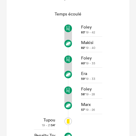
Temps écoulé
Foley
83'
19 - 42
Makisi
82'
19 - 40
Foley
60'
19 - 35
Era
59'
19 - 33
Foley
58'
19 - 28
Marx
57'
19 - 26
Tupou
19 - 21
54'
Penalty Try