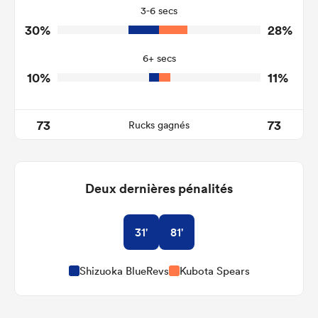
3-6 secs
5
3
Tackle Turnover
30%
28%
22
17
Tackle Offload Allowed
6+ secs
10%
11%
73
73
Rucks gagnés
Deux dernières pénalités
31'
81'
Shizuoka BlueRevs
Kubota Spears