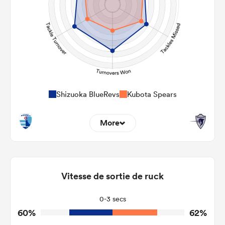
Shizuoka BlueRevs
Kubota Spears
More
6
13
Dominant Tackles
129
124
Vitesse de sortie de ruck
Tackles Made
28
23
Tackles Missed
0-3 secs
60%
62%
10
5
Turnovers Won