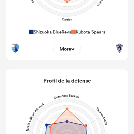
Shizuoka BlueRevs
Kubota Spears
More
9
18
22m Entries
2.11
2.33
Profil de la défense
22m Conversion
5
8
Line Breaks
110
134
Carries
25
26
Kicks
165
201
Post Contact Meters