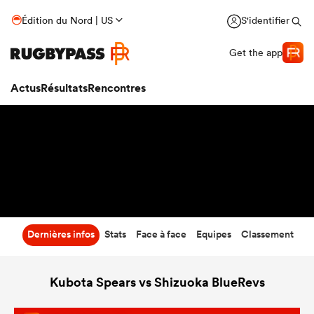
19
-
42
Édition du Nord | US
S'identifier
Temps écoulé
Get the app
Actus
Résultats
Rencontres
Dernières infos
Stats
Face à face
Equipes
Classement
Kubota Spears vs Shizuoka BlueRevs