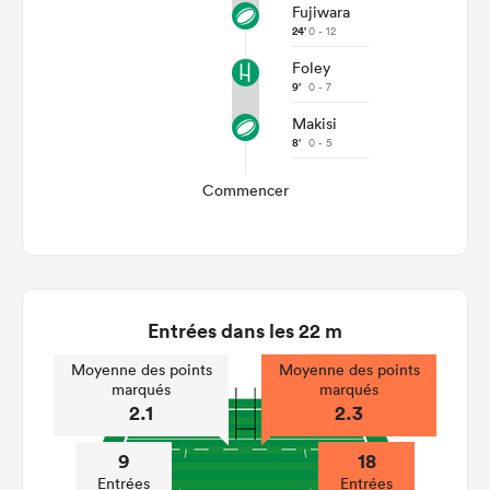
Fujiwara
24'
0 - 12
Foley
9'
0 - 7
Makisi
8'
0 - 5
Commencer
Entrées dans les 22 m
Moyenne des points
Moyenne des points
marqués
marqués
2.1
2.3
9
18
Entrées
Entrées