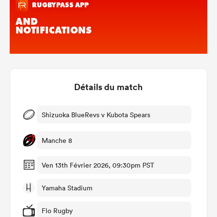
Détails du match
Shizuoka BlueRevs v Kubota Spears
Manche 8
Ven 13th Février 2026, 09:30pm PST
Yamaha Stadium
Flo Rugby