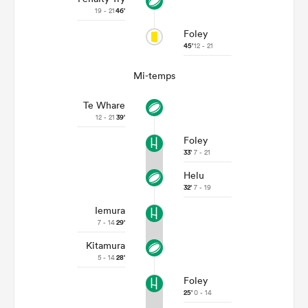
19 - 21
46'
Foley
45'
12 - 21
Mi-temps
Te Whare
12 - 21
39'
Foley
33'
7 - 21
Helu
32'
7 - 19
Iemura
7 - 14
29'
Kitamura
5 - 14
28'
Foley
25'
0 - 14