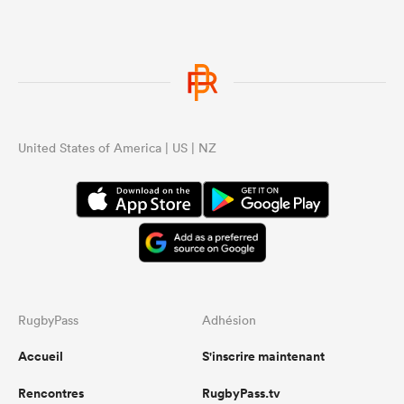
United States of America | US | NZ
RugbyPass
Adhésion
Accueil
S'inscrire maintenant
Rencontres
RugbyPass.tv