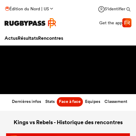
44
-
3
Édition du Nord | US
S'identifier
Temps écoulé
Get the app
Actus
Résultats
Rencontres
Dernières infos
Stats
Face à face
Equipes
Classement
Kings vs Rebels - Historique des rencontres