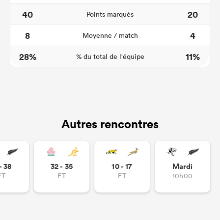
40
20
Points marqués
8
4
Moyenne / match
28%
11%
% du total de l'équipe
Autres rencontres
- 38
32 - 35
10 - 17
Mardi
FT
FT
FT
10h00