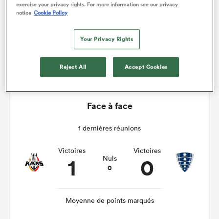
exercise your privacy rights. For more information see our privacy
notice
Cookie Policy
Kings v Rebels
Your Privacy Rights
Sam 29th Avril 2017, 10:30am PDT
Reject All
Accept Cookies
Face à face
1 dernières réunions
Victoires
Victoires
1
0
Nuls
0
Moyenne de points marqués