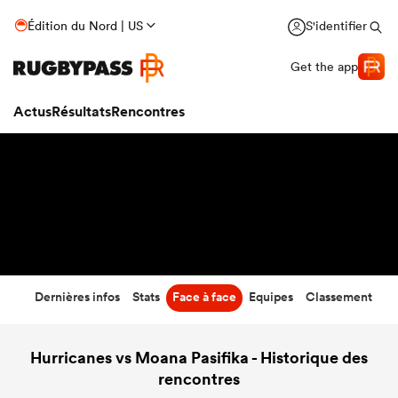
52
-
10
Édition du Nord | US
S'identifier
Temps écoulé
Get the app
Actus
Résultats
Rencontres
Dernières infos
Stats
Face à face
Equipes
Classement
Hurricanes vs Moana Pasifika - Historique des
rencontres