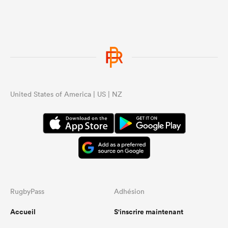
United States of America | US | NZ
RugbyPass
Adhésion
Accueil
S'inscrire maintenant