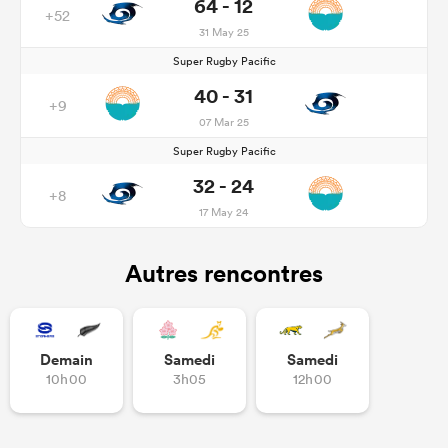
64 - 12
+52
31 May 25
Super Rugby Pacific
40 - 31
+9
07 Mar 25
Super Rugby Pacific
32 - 24
+8
17 May 24
Autres rencontres
Demain
Samedi
Samedi
10h00
3h05
12h00