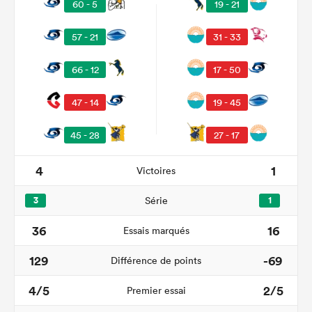
60 - 5
19 - 21
57 - 21
31 - 33
66 - 12
17 - 50
47 - 14
19 - 45
45 - 28
27 - 17
4
1
Victoires
3
Série
1
36
16
Essais marqués
129
-69
Différence de points
4/5
2/5
Premier essai