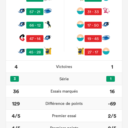
57 - 21
31 - 33
66 - 12
17 - 50
47 - 14
19 - 45
45 - 28
27 - 17
4
1
Victoires
3
Série
1
36
16
Essais marqués
129
-69
Différence de points
4/5
2/5
Premier essai