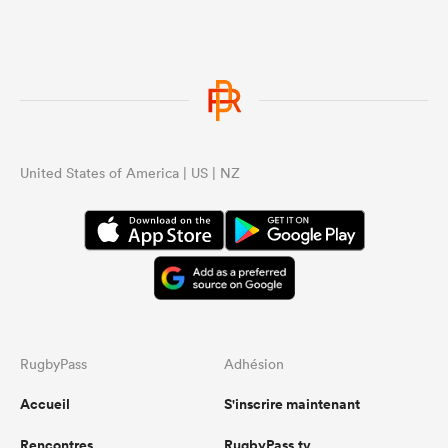
United States of America | US | NZ
RugbyPass
Adhésion
Accueil
S'inscrire maintenant
Rencontres
RugbyPass.tv