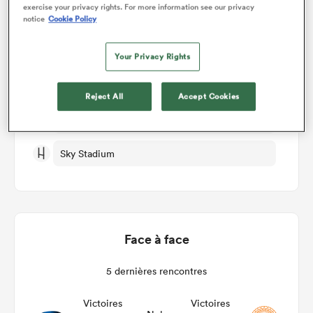
Détails du match
exercise your privacy rights. For more information see our privacy
notice
Cookie Policy
Hurricanes v Moana Pasifika
Your Privacy Rights
Manche 13
Reject All
Accept Cookies
Ven 17th Mai 2024, 12:05am PDT
Sky Stadium
Face à face
5 dernières rencontres
Victoires
Victoires