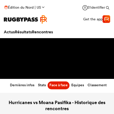
32
-
24
Édition du Nord | US
S'identifier
Temps écoulé
Get the app
Actus
Résultats
Rencontres
Dernières infos
Stats
Face à face
Equipes
Classement
Hurricanes vs Moana Pasifika - Historique des
rencontres