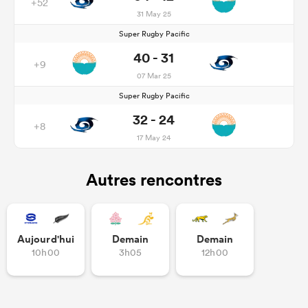
+52
31 May 25
Super Rugby Pacific
40 - 31
+9
07 Mar 25
Super Rugby Pacific
32 - 24
+8
17 May 24
Autres rencontres
Aujourd'hui
Demain
Demain
10h00
3h05
12h00