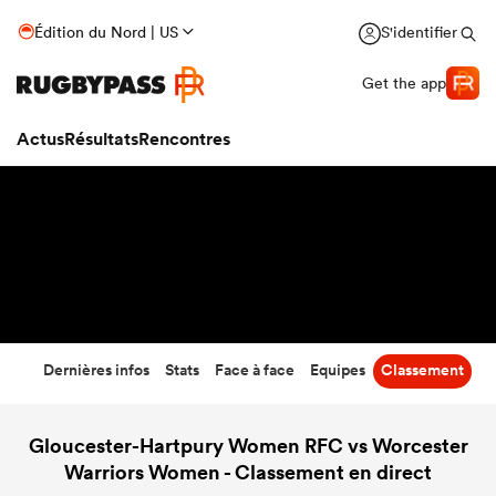
50
-
12
Édition du Nord | US
S'identifier
Temps écoulé
Get the app
Actus
Résultats
Rencontres
Dernières infos
Stats
Face à face
Equipes
Classement
Gloucester-Hartpury Women RFC vs Worcester
Warriors Women - Classement en direct