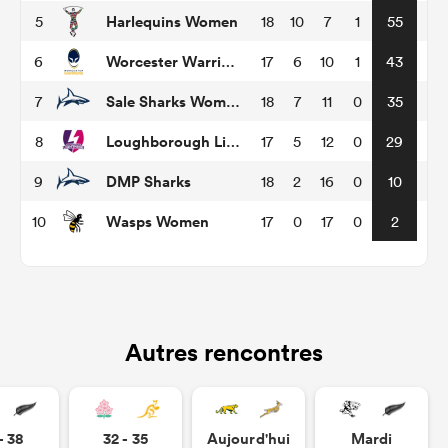
Harlequins Women
5
18
10
7
1
55
Worcester Warriors Women
6
17
6
10
1
43
Sale Sharks Women
7
18
7
11
0
35
Loughborough Lightning
8
17
5
12
0
29
DMP Sharks
9
18
2
16
0
10
Wasps Women
10
17
0
17
0
2
Autres rencontres
- 38
32 - 35
Aujourd'hui
Mardi