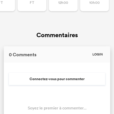
FT
FT
12h00
10h00
Commentaires
0 Comments
LOGIN
Connectez-vous pour commenter
Soyez le premier à commenter...