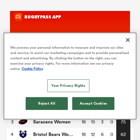
We process your personal information to measure and improve our sites
and service, to assist our marketing campaigns and to provide personalised
content and advertising. By clicking the button on the right, you can
exercise your privacy rights. For more information see our privacy
PWR
notice
Cookie Policy
P
W
L
D
Total
Your Privacy Rights
Gloucester-Hartpury Women RFC
1
17
15
2
0
79
Reject All
Accept Cookies
Exeter Chiefs Women
2
18
15
3
0
78
Saracens Women
3
18
15
3
0
75
Bristol Bears Women
4
18
12
6
0
62