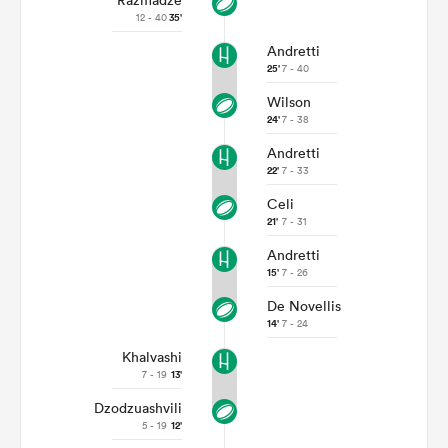
Razmadze
12 - 40
35'
Andretti
25'
7 - 40
Wilson
24'
7 - 38
Andretti
22'
7 - 33
Celi
21'
7 - 31
Andretti
15'
7 - 26
De Novellis
14'
7 - 24
Khalvashi
7 - 19
13'
Dzodzuashvili
5 - 19
12'