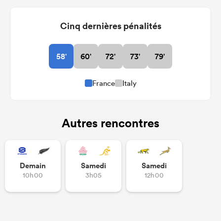
Cinq dernières pénalités
58'
60'
72'
73'
79'
France
Italy
Autres rencontres
Demain
Samedi
Samedi
10h00
3h05
12h00