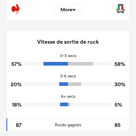
More
5
18
Dominant Tackles
132
162
Vitesse de sortie de ruck
Tackles Made
9
22
Tackles Missed
0-3 secs
57%
58%
7
6
Turnovers Won
3-6 secs
2
3
Tackle Turnover
20%
30%
6
19
Tackle Offload Allowed
6+ secs
18%
5%
87
85
Rucks gagnés