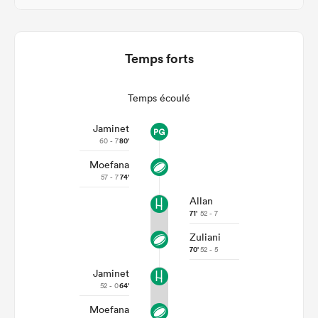
Temps forts
Temps écoulé
Jaminet
60 - 7
80'
Moefana
57 - 7
74'
Allan
71'
52 - 7
Zuliani
70'
52 - 5
Jaminet
52 - 0
64'
Moefana