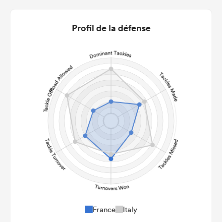
13
6
22m Entries
4.38
1.17
Profil de la défense
22m Conversion
11
4
Line Breaks
143
112
Carries
26
13
Kicks
254
270
Post Contact Meters
France
Italy