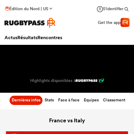
60
-
7
Édition du Nord | US
S'identifier
Temps écoulé
Get the app
Actus
Résultats
Rencontres
Highlights disponibles à
Dernières infos
Stats
Face à face
Equipes
Classement
France vs Italy