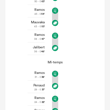
50 - 0
63'
Ramos
45 - 0
54'
Mauvaka
43 - 0
53'
Ramos
38 - 0
47'
Jalibert
36 - 0
46'
Mi-temps
Ramos
31 - 0
38'
Penaud
29 - 0
37'
Ramos
24 - 0
22'