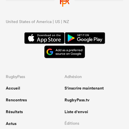
United States of America | US | NZ
RugbyPass
Adhésion
Accueil
S'inscrire maintenant
Rencontres
RugbyPass.tv
Résultats
Liste d'envoi
Actus
Éditions