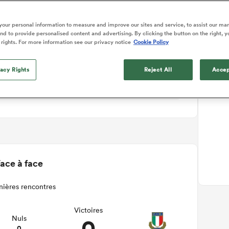
ails du match
our personal information to measure and improve our sites and service, to assist our ma
d to provide personalised content and advertising. By clicking the button on the right, y
 rights. For more information see our privacy notice
Cookie Policy
vacy Rights
Reject All
Accep
ace à face
nières rencontres
Victoires
0
Nuls
0