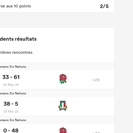
2/5
se aux 10 points
dents résultats
nières rencontres
mens Six Nations
33 - 61
+28
09 May 26
mens Six Nations
38 - 5
23 Mar 25
mens Six Nations
0 - 48