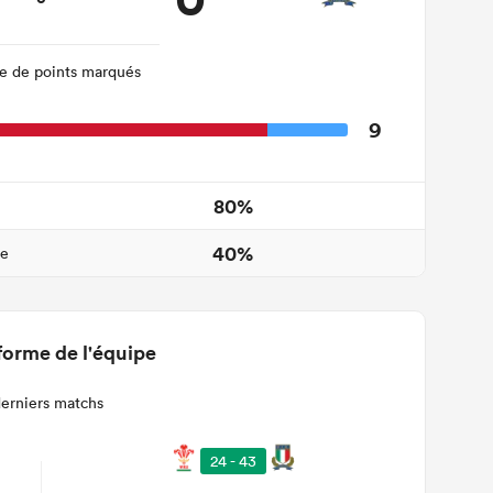
 de points marqués
9
80%
40%
ne
forme de l'équipe
derniers matchs
24 - 43