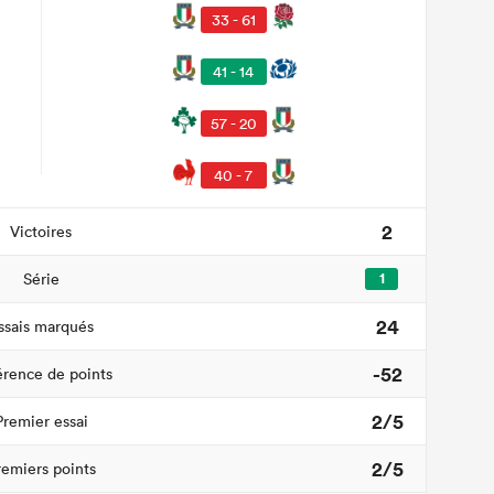
33 - 61
41 - 14
57 - 20
40 - 7
2
Victoires
Série
1
24
ssais marqués
-52
érence de points
2/5
Premier essai
2/5
remiers points