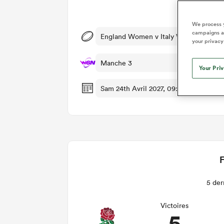
Dét
We process y
campaigns an
England Women v Italy Women
your privacy
Manche 3
Your Pri
Sam 24th Avril 2027, 09:00am PDT
F
5 der
Victoires
5