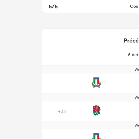
5/5
Cour
Précé
5 der
Wo
Wo
+33
Wo