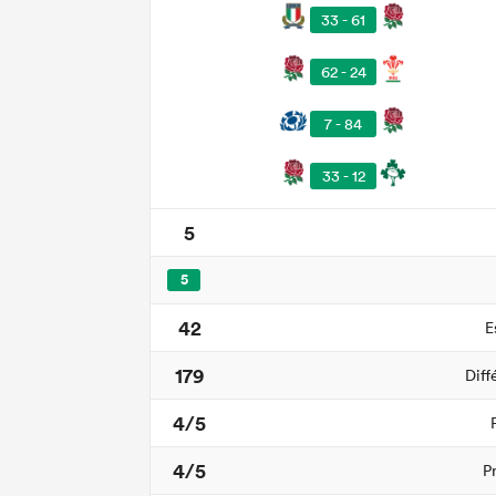
33 - 61
62 - 24
7 - 84
33 - 12
5
5
42
E
179
Diff
4/5
4/5
P