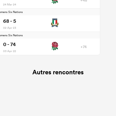
+48
24 Mar 24
mens Six Nations
68 - 5
02 Apr 23
mens Six Nations
0 - 74
+74
03 Apr 22
Autres rencontres