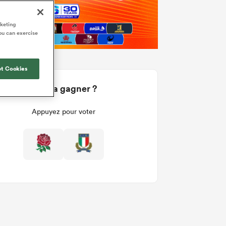
rketing
ou can exercise
t Cookies
Qui va gagner ?
Appuyez pour voter