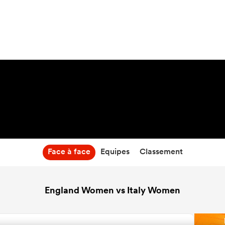
9:00
24 Avr 27
Face à face
Equipes
Classement
England Women vs Italy Women