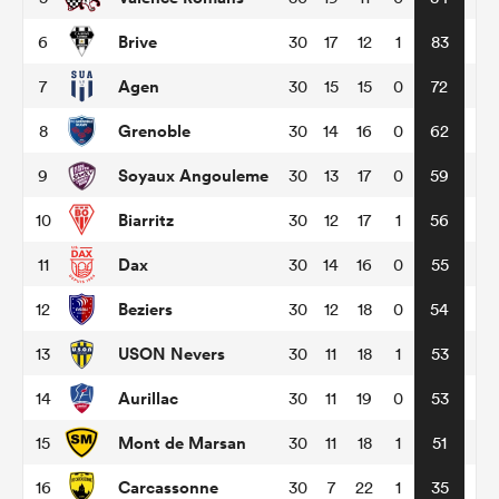
Brive
6
30
17
12
1
83
Agen
7
30
15
15
0
72
Grenoble
8
30
14
16
0
62
Soyaux Angouleme
9
30
13
17
0
59
Biarritz
10
30
12
17
1
56
Dax
11
30
14
16
0
55
Beziers
12
30
12
18
0
54
USON Nevers
13
30
11
18
1
53
Aurillac
14
30
11
19
0
53
Mont de Marsan
15
30
11
18
1
51
Carcassonne
16
30
7
22
1
35