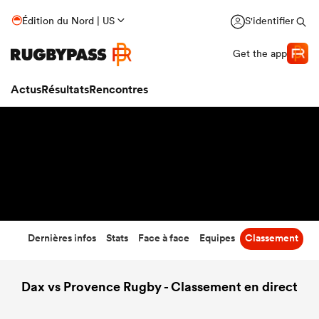
33
-
21
Édition du Nord | US
S'identifier
Temps écoulé
Get the app
Actus
Résultats
Rencontres
Dernières infos
Stats
Face à face
Equipes
Classement
Dax vs Provence Rugby - Classement en direct