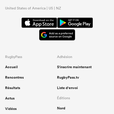
United States of America | US | NZ
RugbyPass
Adhésion
Accueil
S'inscrire maintenant
Rencontres
RugbyPass.tv
Résultats
Liste d'envoi
Actus
Éditions
Nord
Vidéos