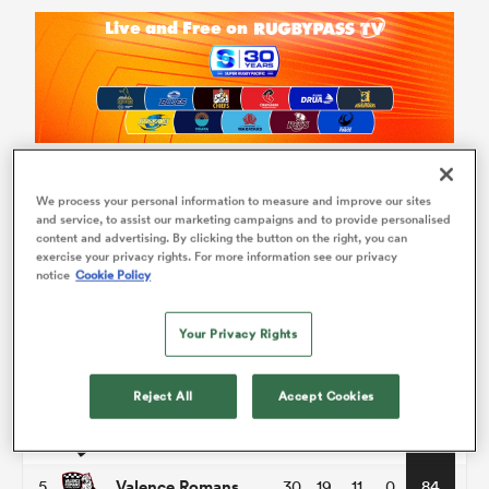
We process your personal information to measure and improve our sites
Pro D2
and service, to assist our marketing campaigns and to provide personalised
content and advertising. By clicking the button on the right, you can
exercise your privacy rights. For more information see our privacy
P
W
L
D
Total
notice
Cookie Policy
Vannes
1
30
24
5
1
116
Your Privacy Rights
Colomiers
2
30
21
9
0
95
Provence Rugby
Reject All
Accept Cookies
3
30
19
11
0
92
Oyonnax
4
30
17
13
0
86
Valence Romans
5
30
19
11
0
84