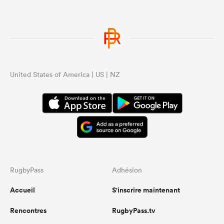
United States of America | US | NZ
RugbyPass
Adhésion
Accueil
S'inscrire maintenant
Rencontres
RugbyPass.tv