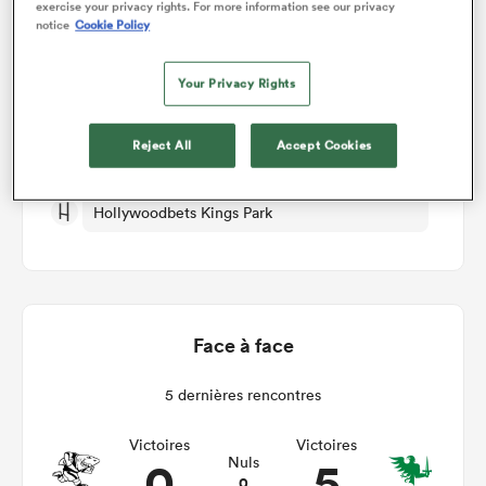
exercise your privacy rights. For more information see our privacy
notice
Cookie Policy
Sharks v Connacht
Your Privacy Rights
Manche 17
Reject All
Accept Cookies
Sam 8th Mai 2027, 04:30am PDT
Hollywoodbets Kings Park
Face à face
5 dernières rencontres
Victoires
Victoires
0
5
Nuls
0