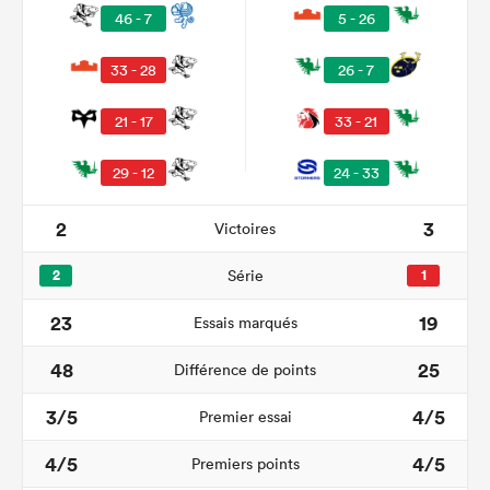
46 - 7
5 - 26
33 - 28
26 - 7
21 - 17
33 - 21
29 - 12
24 - 33
2
3
Victoires
2
Série
1
23
19
Essais marqués
48
25
Différence de points
3/5
4/5
Premier essai
4/5
4/5
Premiers points