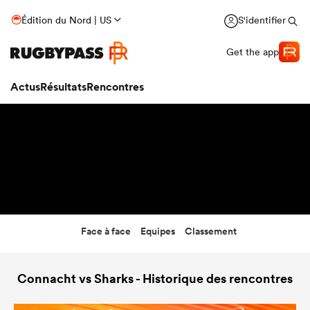
4:30
Édition du Nord | US
S'identifier
08 Mai 27
Get the app
Actus
Résultats
Rencontres
Face à face
Equipes
Classement
Connacht vs Sharks - Historique des rencontres