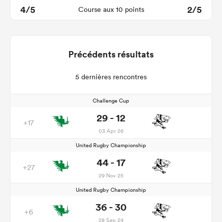
4/5
2/5
Course aux 10 points
Précédents résultats
5 dernières rencontres
Challenge Cup
29 - 12
+17
03 Apr 26
United Rugby Championship
44 - 17
+27
29 Nov 25
United Rugby Championship
36 - 30
+6
28 Sep 24