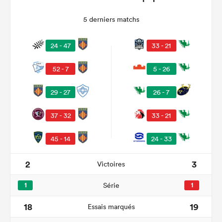
5 derniers matchs
24 - 47
33 - 21
52 - 7
5 - 26
29 - 27
26 - 7
37 - 32
33 - 21
45 - 14
24 - 33
2
3
Victoires
1
Série
1
18
19
Essais marqués