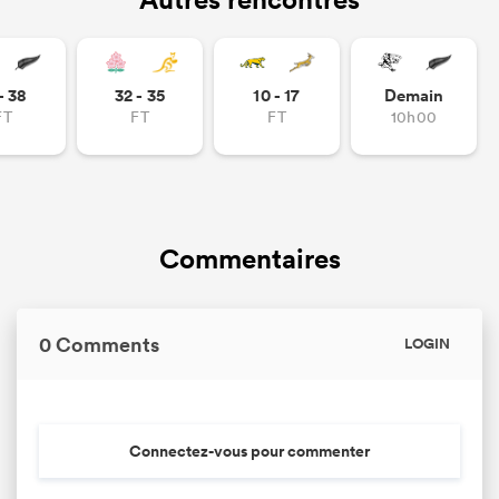
- 38
32 - 35
10 - 17
Demain
FT
FT
FT
10h00
Commentaires
0 Comments
LOGIN
Connectez-vous pour commenter