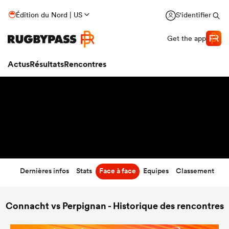
18
-
31
Édition du Nord | US
S'identifier
Temps écoulé
Get the app
Actus
Résultats
Rencontres
Dernières infos
Stats
Face à face
Equipes
Classement
Connacht vs Perpignan - Historique des rencontres